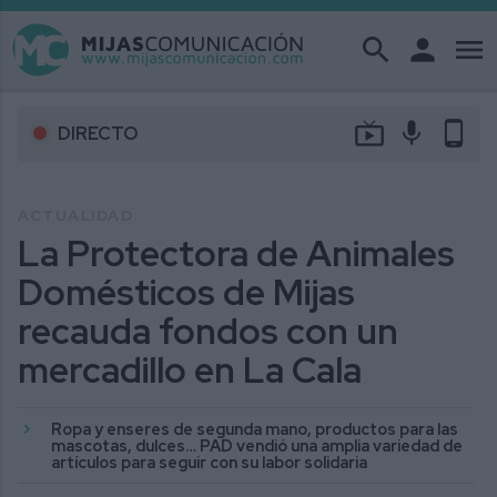
search
person
menu
live_tv
mic
phone_android
DIRECTO
ACTUALIDAD
La Protectora de Animales
Domésticos de Mijas
recauda fondos con un
mercadillo en La Cala
Ropa y enseres de segunda mano, productos para las
mascotas, dulces… PAD vendió una amplia variedad de
artículos para seguir con su labor solidaria