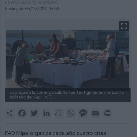
FRANCISCO M. ROMERO
Publicado: 05/12/2023 ·
15:03
La plaza de la tenencia caleña fue testigo de un mercadillo
solidario de PAD.
M.C.
Share
Facebook
Twitter
LinkedIn
Meneame
WhatsApp
Message
Email
Print
PAD Mijas organiza cada año cuatro citas