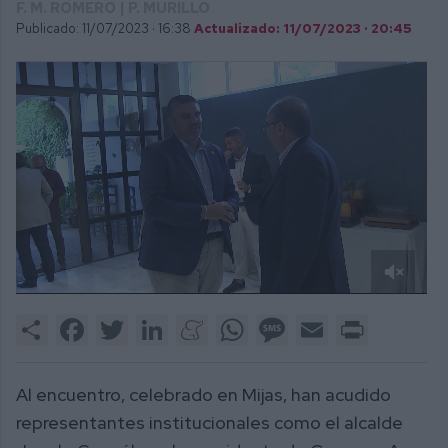
F. M. ROMERO | P. MURILLO
Publicado: 11/07/2023 ·
16:38
Actualizado: 11/07/2023 · 20:45
0
of
Share
Facebook
Twitter
LinkedIn
Meneame
WhatsApp
Message
Email
Print
2
minutes,
2
seconds
Al encuentro, celebrado en Mijas, han acudido
representantes institucionales como el alcalde