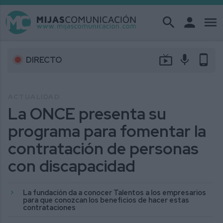
search
person
menu
live_tv
mic
phone_android
DIRECTO
ACTUALIDAD
La ONCE presenta su
programa para fomentar la
contratación de personas
con discapacidad
La fundación da a conocer Talentos a los empresarios
para que conozcan los beneficios de hacer estas
contrataciones