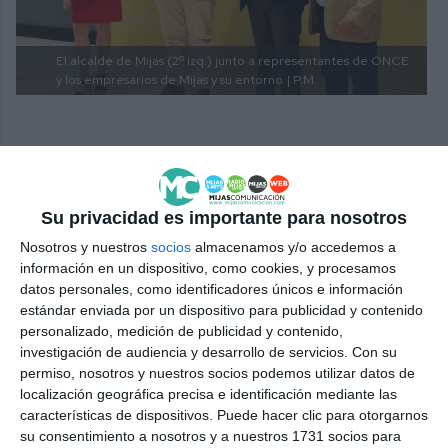
El alcalde de Mijas (2º izq.) junto a representantes de ONCE
y los empresarios de Mijas y su entorno
| P.M.
Sobre Inserta Empleo
Su privacidad es importante para nosotros
Inserta Empleo es la entidad de recursos humanos
Nosotros y nuestros
socios
almacenamos y/o accedemos a
información en un dispositivo, como cookies, y procesamos
de Fundación ONCE experta en la atención a las
datos personales, como identificadores únicos e información
personas con discapacidad y centra su actividad en
estándar enviada por un dispositivo para publicidad y contenido
personalizado, medición de publicidad y contenido,
mejorar su formación y conseguir su inclusión en el
investigación de audiencia y desarrollo de servicios.
Con su
mercado laboral. Cuenta con una experiencia de
permiso, nosotros y nuestros socios podemos utilizar datos de
localización geográfica precisa e identificación mediante las
más de 25 años y un equipo de expertos en
características de dispositivos. Puede hacer clic para otorgarnos
orientación e intermediación, repartidos por sus 47
su consentimiento a nosotros y a nuestros 1731 socios para