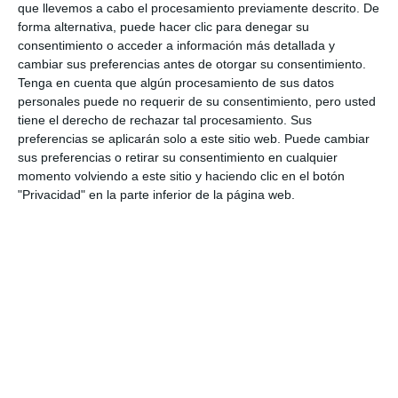
oficinas en toda España. Presta atención a las
que llevemos a cabo el procesamiento previamente descrito. De
forma alternativa, puede hacer clic para denegar su
personas con diversidad funcional para ayudarlas a
consentimiento o acceder a información más detallada y
encontrar un empleo, las forma si es necesario y
cambiar sus preferencias antes de otorgar su consentimiento.
Tenga en cuenta que algún procesamiento de sus datos
ofrece a las empresas los mejores candidatos para
personales puede no requerir de su consentimiento, pero usted
los puestos que necesitan cubrir.
tiene el derecho de rechazar tal procesamiento. Sus
preferencias se aplicarán solo a este sitio web. Puede cambiar
sus preferencias o retirar su consentimiento en cualquier
momento volviendo a este sitio y haciendo clic en el botón
"Privacidad" en la parte inferior de la página web.
El Hotel Ilunion es un referente de la inserción laboral
| P.M.