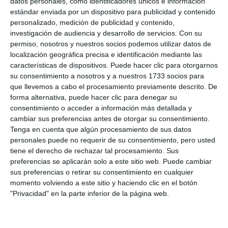
datos personales, como identificadores únicos e información
El acto se celebró tras la misa, en un momento
estándar enviada por un dispositivo para publicidad y contenido
personalizado, medición de publicidad y contenido,
íntimo y de recogimiento con la Virgen de la Paz. Un
investigación de audiencia y desarrollo de servicios.
Con su
acto simbólico, lleno de agradecimiento, fe, y
permiso, nosotros y nuestros socios podemos utilizar datos de
localización geográfica precisa e identificación mediante las
devoción por la madre de Las Lagunas.
características de dispositivos. Puede hacer clic para otorgarnos
su consentimiento a nosotros y a nuestros 1733 socios para
que llevemos a cabo el procesamiento previamente descrito. De
forma alternativa, puede hacer clic para denegar su
consentimiento o acceder a información más detallada y
cambiar sus preferencias antes de otorgar su consentimiento.
Tenga en cuenta que algún procesamiento de sus datos
personales puede no requerir de su consentimiento, pero usted
tiene el derecho de rechazar tal procesamiento. Sus
preferencias se aplicarán solo a este sitio web. Puede cambiar
sus preferencias o retirar su consentimiento en cualquier
momento volviendo a este sitio y haciendo clic en el botón
"Privacidad" en la parte inferior de la página web.