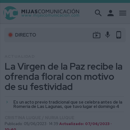
search
person
menu
live_tv
mic
phone_android
DIRECTO
ACTUALIDAD
La Virgen de la Paz recibe la
ofrenda floral con motivo
de su festividad
Es un acto previo tradicional que se celebra antes de la
Romería de Las Lagunas, que tuvo lugar el domingo 4
CRISTINA LUQUE / NURIA LUQUE
Publicado: 05/06/2023 ·
14:39
Actualizado: 07/06/2023 ·
10:40