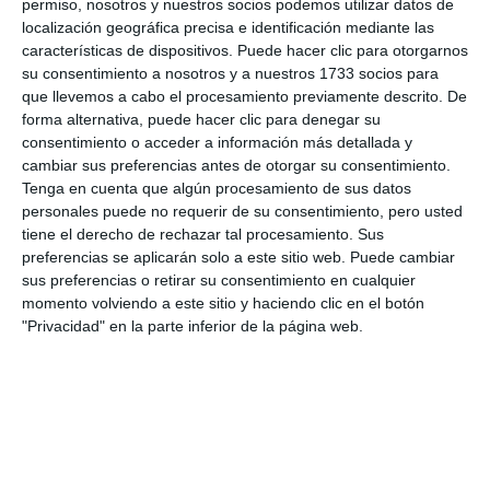
permiso, nosotros y nuestros socios podemos utilizar datos de
localización geográfica precisa e identificación mediante las
características de dispositivos. Puede hacer clic para otorgarnos
Cartel de la actividad programada por las áreas de Sanidad
su consentimiento a nosotros y a nuestros 1733 socios para
y Educación.
MIJAS COMUNICACIÓN.
que llevemos a cabo el procesamiento previamente descrito. De
forma alternativa, puede hacer clic para denegar su
consentimiento o acceder a información más detallada y
cambiar sus preferencias antes de otorgar su consentimiento.
Tenga en cuenta que algún procesamiento de sus datos
personales puede no requerir de su consentimiento, pero usted
Comparte esta noticia desde el siguiente enlace:
tiene el derecho de rechazar tal procesamiento. Sus
https://mijascom.com/?a=27419
preferencias se aplicarán solo a este sitio web. Puede cambiar
sus preferencias o retirar su consentimiento en cualquier
momento volviendo a este sitio y haciendo clic en el botón
CHARLAS
MENTES
ADOLESCENCIA
MIJAS
"Privacidad" en la parte inferior de la página web.
PREVENCIÓN
SANIDAD
EDUCACIÓN