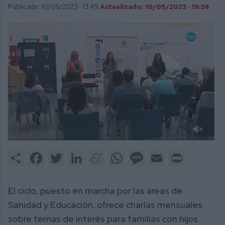
Publicado: 10/05/2023 ·
13:49
Actualizado: 10/05/2023 · 19:36
0
of
Share
Facebook
Twitter
LinkedIn
Meneame
WhatsApp
Message
Email
Print
2
minutes,
6
seconds
El ciclo, puesto en marcha por las áreas de
Sanidad y Educación, ofrece charlas mensuales
sobre temas de interés para familias con hijos