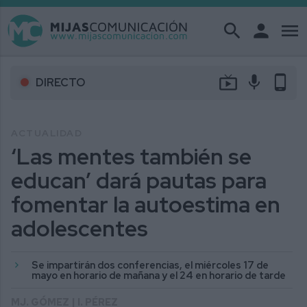
search
person
menu
live_tv
mic
phone_android
DIRECTO
ACTUALIDAD
‘Las mentes también se
educan’ dará pautas para
fomentar la autoestima en
adolescentes
Se impartirán dos conferencias, el miércoles 17 de
mayo en horario de mañana y el 24 en horario de tarde
MJ. GÓMEZ | I. PÉREZ