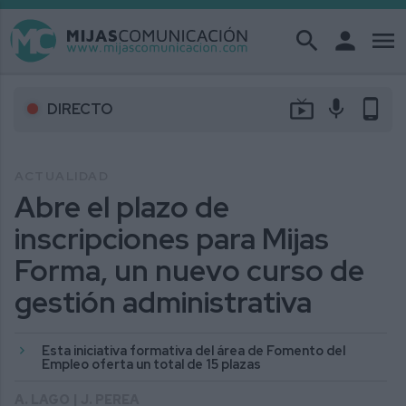
search
person
menu
live_tv
mic
phone_android
DIRECTO
ACTUALIDAD
Abre el plazo de
inscripciones para Mijas
Forma, un nuevo curso de
gestión administrativa
Esta iniciativa formativa del área de Fomento del
Empleo oferta un total de 15 plazas
A. LAGO | J. PEREA