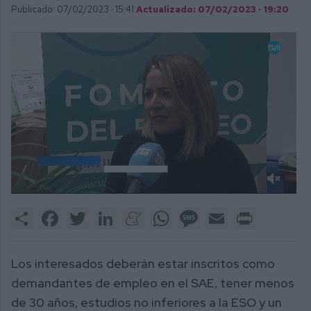
Publicado: 07/02/2023 ·
15:41
Actualizado: 07/02/2023 · 19:20
0
of
Share
Facebook
Twitter
LinkedIn
Meneame
WhatsApp
Message
Email
Print
1
minute,
24
seconds
Los interesados deberán estar inscritos como
demandantes de empleo en el SAE, tener menos
de 30 años, estudios no inferiores a la ESO y un