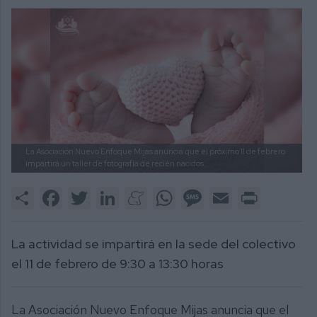
La Asociación Nuevo Enfoque Mijas anuncia que el próximo 11 de febrero
impartirá un taller de fotografía de recién nacidos.
Share
Facebook
Twitter
LinkedIn
Meneame
WhatsApp
Message
Email
Print
La actividad se impartirá en la sede del colectivo
el 11 de febrero de 9:30 a 13:30 horas
La Asociación Nuevo Enfoque Mijas anuncia que el