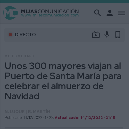
search
person
menu
live_tv
mic
phone_android
DIRECTO
ACTUALIDAD
Unos 300 mayores viajan al
Puerto de Santa María para
celebrar el almuerzo de
Navidad
N. LUQUE | B. MARTÍN
Publicado: 14/12/2022 ·
17:28
Actualizado: 14/12/2022 · 21:15