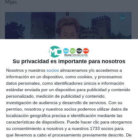
Mijas.
Su privacidad es importante para nosotros
Nosotros y nuestros
socios
almacenamos y/o accedemos a
información en un dispositivo, como cookies, y procesamos
datos personales, como identificadores únicos e información
estándar enviada por un dispositivo para publicidad y contenido
personalizado, medición de publicidad y contenido,
investigación de audiencia y desarrollo de servicios.
Con su
Comparte esta noticia desde el siguiente enlace:
permiso, nosotros y nuestros socios podemos utilizar datos de
localización geográfica precisa e identificación mediante las
https://mijascom.com/?a=26082
características de dispositivos. Puede hacer clic para otorgarnos
su consentimiento a nosotros y a nuestros 1733 socios para
MIJAS
TERCERA EDAD
NAVIDAD
que llevemos a cabo el procesamiento previamente descrito. De