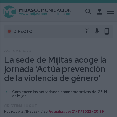
search
person
menu
live_tv
mic
phone_android
DIRECTO
ACTUALIDAD
La sede de Mijitas acoge la
jornada ‘Actúa prevención
de la violencia de género’
Comienzan las actividades conmemorativas del 25-N
en Mijas
CRISTINA LUQUE
Publicado: 21/11/2022 ·
17:28
Actualizado: 21/11/2022 · 20:39