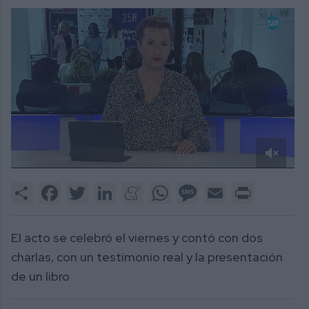
0
of
Share
Facebook
Twitter
LinkedIn
Meneame
WhatsApp
Message
Email
Print
2
minutes,
31
seconds
El acto se celebró el viernes y contó con dos
charlas, con un testimonio real y la presentación
de un libro