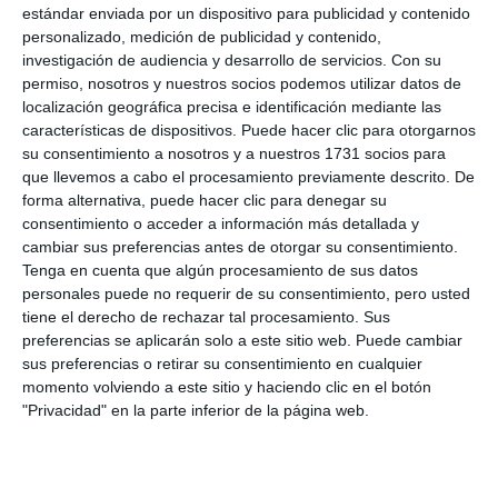
que se celebra estas semanas, ‘BiblioMijas en los
estándar enviada por un dispositivo para publicidad y contenido
personalizado, medición de publicidad y contenido,
parques’, que, este miércoles, llega al de la plaza San
investigación de audiencia y desarrollo de servicios.
Con su
Valentín de Las Lagunas a partir de las cinco de la
permiso, nosotros y nuestros socios podemos utilizar datos de
tarde.
localización geográfica precisa e identificación mediante las
características de dispositivos. Puede hacer clic para otorgarnos
su consentimiento a nosotros y a nuestros 1731 socios para
Desde 1997, cada 24 de octubre se conmemora el
que llevemos a cabo el procesamiento previamente descrito. De
Día Internacional de las Bibliotecas. La propuesta
forma alternativa, puede hacer clic para denegar su
consentimiento o acceder a información más detallada y
surge de la Asociación Española de Amigos del Libro
cambiar sus preferencias antes de otorgar su consentimiento.
Infantil y Juvenil, apoyada por el Ministerio de
Tenga en cuenta que algún procesamiento de sus datos
Cultura y Deporte, con el objetivo de concienciar a
personales puede no requerir de su consentimiento, pero usted
tiene el derecho de rechazar tal procesamiento. Sus
la sociedad de la importancia de la lectura y como
preferencias se aplicarán solo a este sitio web. Puede cambiar
homenaje y reconocimiento a la labor que realizan
sus preferencias o retirar su consentimiento en cualquier
momento volviendo a este sitio y haciendo clic en el botón
las bibliotecas como punto de encuentro cultural e
"Privacidad" en la parte inferior de la página web.
instrumento de fomento de la convivencia.
Comparte esta noticia desde el siguiente enlace: