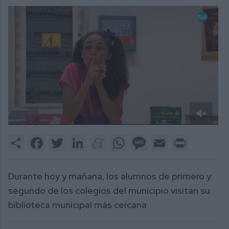
0
of
Share
Facebook
Twitter
LinkedIn
Meneame
WhatsApp
Message
Email
Print
3
minutes,
3
seconds
Durante hoy y mañana, los alumnos de primero y
segundo de los colegios del municipio visitan su
biblioteca municipal más cercana