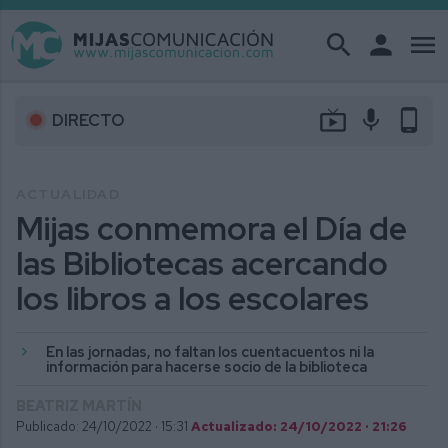
search
person
menu
live_tv
mic
phone_android
DIRECTO
ACTUALIDAD
Mijas conmemora el Día de
las Bibliotecas acercando
los libros a los escolares
En las jornadas, no faltan los cuentacuentos ni la
información para hacerse socio de la biblioteca
BEATRIZ MARTÍN
Publicado: 24/10/2022 ·
15:31
Actualizado: 24/10/2022 · 21:26