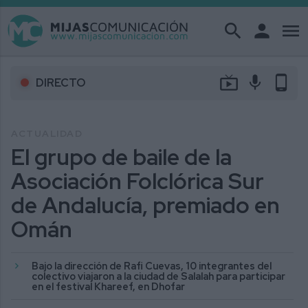
search
person
menu
live_tv
mic
phone_android
DIRECTO
ACTUALIDAD
El grupo de baile de la
Asociación Folclórica Sur
de Andalucía, premiado en
Omán
Bajo la dirección de Rafi Cuevas, 10 integrantes del
colectivo viajaron a la ciudad de Salalah para participar
en el festival Khareef, en Dhofar