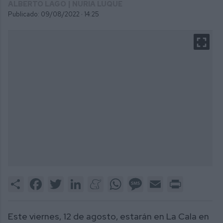
ALBERTO LAGO | NURIA LUQUE
Publicado: 09/08/2022 ·
14:25
Share
Facebook
Twitter
LinkedIn
Meneame
WhatsApp
Message
Email
Print
Este viernes, 12 de agosto, estarán en La Cala en