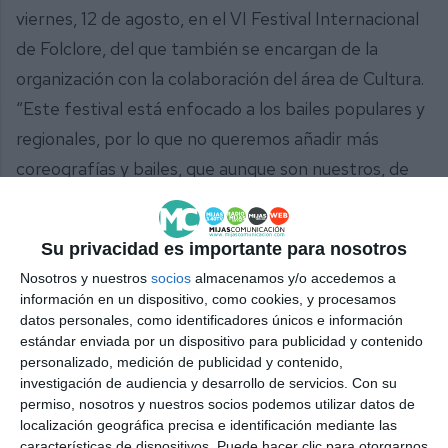
viernes, 12 de agosto, en el VI Festival Internacional
de Folclore, del que también se encargan de la
organización con la colaboración del área de Cultura.
“Este festival está enfocado a los bailes populares y
regionales, por lo que no queremos añadir más
coreografías y bailes, que aunque son nuestros, de
aquí de nuestro país, nos queremos quedar con lo
más típico, que son los bailes del pueblo”, comentó
Su privacidad es importante para nosotros
la presidenta de la asociación. El espectáculo
Nosotros y nuestros
socios
almacenamos y/o accedemos a
comenzará a las 22 horas en la plaza del Torreón de
información en un dispositivo, como cookies, y procesamos
La Cala, la entrada es gratuita. En esta edición,
datos personales, como identificadores únicos e información
estándar enviada por un dispositivo para publicidad y contenido
además del grupo de baile Sur de Andalucía y el
personalizado, medición de publicidad y contenido,
grupo de baile Virgen de la Peña, participará la
investigación de audiencia y desarrollo de servicios.
Con su
permiso, nosotros y nuestros socios podemos utilizar datos de
Fraternidad Artística Folklorica y Cultural Salay
localización geográfica precisa e identificación mediante las
Tukuypaj Danza de Pallas de Perú.
características de dispositivos. Puede hacer clic para otorgarnos