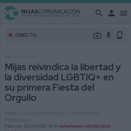
search
person
menu
live_tv
mic
phone_android
DIRECTO
ACTUALIDAD
Mijas reivindica la libertad y
la diversidad LGBTIQ+ en
su primera Fiesta del
Orgullo
REDACCIÓN | ALBERTO LAGO | JOSÉ MIGUEL
FERNÁNDEZ
Publicado: 28/06/2022 ·
16:49
Actualizado: 30/06/2022 ·