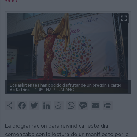
20:07
Los asistentes han podido disfrutar de un pregón a cargo
de Katrina
| CRISTINA BEJARANO.
Share
Facebook
Twitter
LinkedIn
Meneame
WhatsApp
Message
Email
Print
La programación para reivindicar este día
comenzaba con la lectura de un manifiesto por la