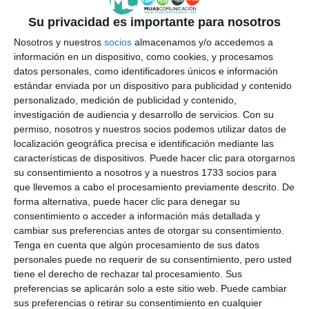
Orgullo . El patio del teatro lagunero se llenó de
Su privacidad es importante para nosotros
gente que lucha y apoya la diversidad y la igualdad.
Nosotros y nuestros
socios
almacenamos y/o accedemos a
"Esto se tiene que ver normal y sea todo un orgullo
información en un dispositivo, como cookies, y procesamos
para todo el mundo", dijo Sonia Martín, una de las
datos personales, como identificadores únicos e información
estándar enviada por un dispositivo para publicidad y contenido
asistentes. Por su parte, el joven Raúl Sou dijo haber
personalizado, medición de publicidad y contenido,
asistido porque "nos habían avisado de que iban a
investigación de audiencia y desarrollo de servicios.
Con su
permiso, nosotros y nuestros socios podemos utilizar datos de
hacer una celebración aquí en Mijas, nos hemos
localización geográfica precisa e identificación mediante las
arrelgado y nos hemos dicho: aquí tenemos que
características de dispositivos. Puede hacer clic para otorgarnos
estar". Desde los diferetnes colectivos
su consentimiento a nosotros y a nuestros 1733 socios para
que llevemos a cabo el procesamiento previamente descrito. De
mijeños también quisieron apoyar los ideales y
forma alternativa, puede hacer clic para denegar su
derechos de las personas LGTBI: "Hay que apoyar a
consentimiento o acceder a información más detallada y
cambiar sus preferencias antes de otorgar su consentimiento.
todos los colectivos, de hecho yo participé con
Tenga en cuenta que algún procesamiento de sus datos
otros compañeros policías en una formación sobre
personales puede no requerir de su consentimiento, pero usted
tiene el derecho de rechazar tal procesamiento. Sus
todos los problemas que tienen el colectivo LGTBO
preferencias se aplicarán solo a este sitio web. Puede cambiar
de odio hacia ellos. Aprendimos mucho porque para
sus preferencias o retirar su consentimiento en cualquier