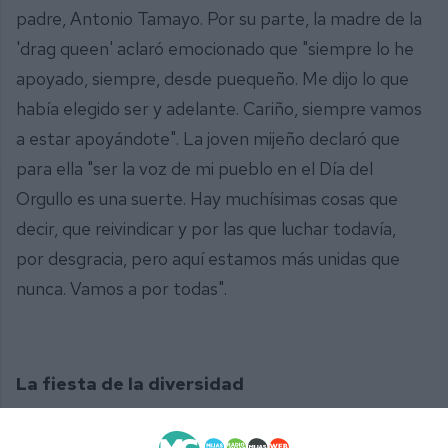
padre, Antonio Tamayo. Por su parte, la madre de la
'drag queen' aclaró emocionado que "siempre lo he
apoyado, siempre, desde puequeño. Me dijo lo que
había elegido ser y adelante. Cariño, siempre vamos
a estar apoyándote". La joven mijeño declaró que
para ella "ser la voz de mi pueblo en el Día del
Orgullo es una suerte. Hay muchísimas cosas que
decir, que reivindicar y por las que luchar todavía,
por desgracia, pero aquí estamos más unidas que
nunca. Vamos a por todas".
La fiesta de la diversidad
Nadie quiso perderse esta primera Fiesta del