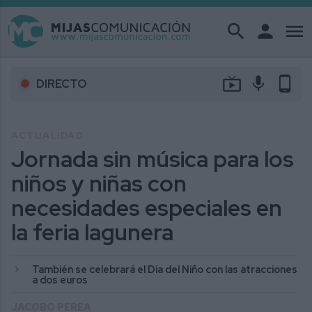
search
person
menu
live_tv
mic
phone_android
DIRECTO
ACTUALIDAD
Jornada sin música para los
niños y niñas con
necesidades especiales en
la feria lagunera
También se celebrará el Día del Niño con las atracciones
a dos euros
JACOBO PEREA