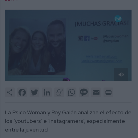
0
of
Share
Facebook
Twitter
LinkedIn
Meneame
WhatsApp
Message
Email
Print
2
minutes,
15
seconds
La Psico Woman y Roy Galán analizan el efecto de
los ‘youtubers’ e ‘instagramers’, especialmente
entre la juventud