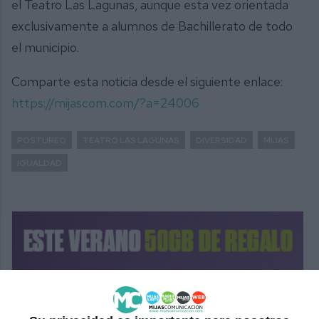
el Teatro Las Lagunas, aunque esta vez orientada
exclusivamente a alumnos de Bachillerato de todo
el municipio.
Comparte esta noticia desde el siguiente enlace:
https://mijascom.com/?a=24006
POSTUREO
TEATRO LAS LAGUNAS
DIVERSIDAD
MIJAS
IGUALDAD