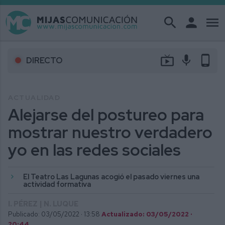
search
person
menu
live_tv
mic
phone_android
DIRECTO
ACTUALIDAD
Alejarse del postureo para
mostrar nuestro verdadero
yo en las redes sociales
El Teatro Las Lagunas acogió el pasado viernes una
actividad formativa
I. PÉREZ | N. LUQUE
Publicado: 03/05/2022 ·
13:58
Actualizado: 03/05/2022 ·
20:44