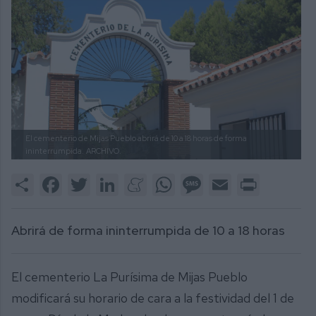
El cementerio de Mijas Pueblo abrirá de 10 a 18 horas de forma
ininterrumpida.
ARCHIVO.
Share
Facebook
Twitter
LinkedIn
Meneame
WhatsApp
Message
Email
Print
Abrirá de forma ininterrumpida de 10 a 18 horas
El cementerio La Purísima de Mijas Pueblo
modificará su horario de cara a la festividad del 1 de