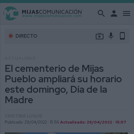
search
person
menu
live_tv
mic
phone_android
DIRECTO
ACTUALIDAD
El cementerio de Mijas
Pueblo ampliará su horario
este domingo, Día de la
Madre
CRISTINA LUQUE
Publicado: 29/04/2022 ·
15:56
Actualizado: 29/04/2022 · 15:57