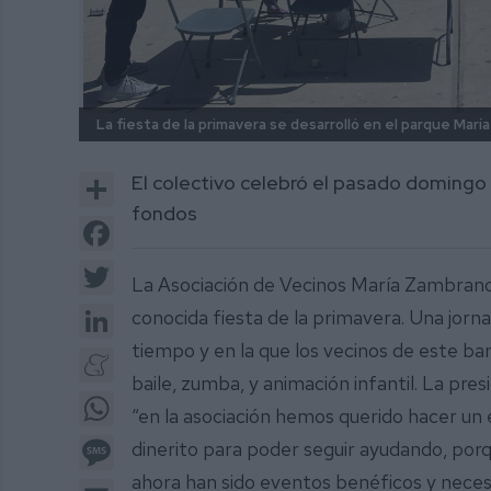
La fiesta de la primavera se desarrolló en el parque Mar
Share
El colectivo celebró el pasado domingo
fondos
Facebook
Twitter
La Asociación de Vecinos María Zambrano
LinkedIn
conocida fiesta de la primavera. Una jor
tiempo y en la que los vecinos de este barr
Meneame
baile, zumba, y animación infantil. La pre
WhatsApp
“en la asociación hemos querido hacer un
Message
dinerito para poder seguir ayudando, po
ahora han sido eventos benéficos y nece
Email