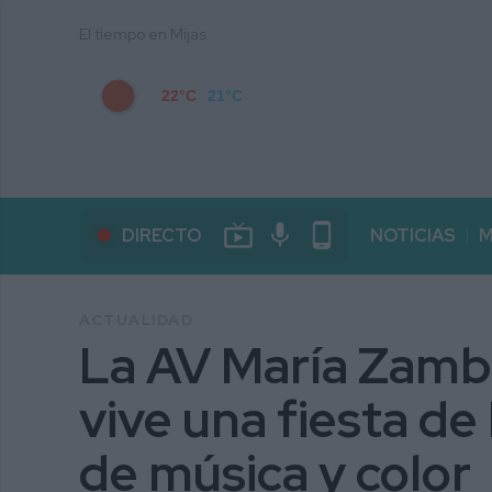
El tiempo en Mijas
22°C
21°C
live_tv
mic
phone_android
DIRECTO
NOTICIAS
M
ACTUALIDAD
La AV María Zamb
vive una fiesta de
de música y color