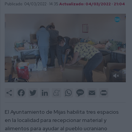
Publicado: 04/03/2022 ·
14:35
Actualizado: 04/03/2022 · 21:04
0
of
Share
Facebook
Twitter
LinkedIn
Meneame
WhatsApp
Message
Email
Print
1
minute,
46
seconds
El Ayuntamiento de Mijas habilita tres espacios
en la localidad para recepcionar material y
alimentos para ayudar al pueblo ucraniano