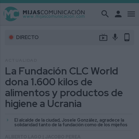
search
person
menu
live_tv
mic
phone_android
DIRECTO
ACTUALIDAD
La Fundación CLC World
dona 1.600 kilos de
alimentos y productos de
higiene a Ucrania
El alcalde de la ciudad, Josele González, agradece la
solidaridad tanto de la fundación como de los mijeños
ALBERTO LAGO | JACOBO PEREA