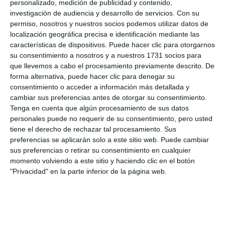
personalizado, medición de publicidad y contenido,
investigación de audiencia y desarrollo de servicios.
Con su
de recepción de mercancía, materiales y alimentos”;
permiso, nosotros y nuestros socios podemos utilizar datos de
en Mijas Pueblo se sitúa en calle Coín, 46; y un
localización geográfica precisa e identificación mediante las
tercero habilitado en el hogar del jubilado de La Cala
características de dispositivos. Puede hacer clic para otorgarnos
su consentimiento a nosotros y a nuestros 1731 socios para
de Mijas.
que llevemos a cabo el procesamiento previamente descrito. De
forma alternativa, puede hacer clic para denegar su
En cuanto a los horarios, los interesados podrán
consentimiento o acceder a información más detallada y
donar en Las Lagunas en horario de 9 a 19 horas de
cambiar sus preferencias antes de otorgar su consentimiento.
Tenga en cuenta que algún procesamiento de sus datos
lunes a domingo, en Mijas Pueblo de 9 a 14 horas
personales puede no requerir de su consentimiento, pero usted
también de lunes a domingo, y de 9 a 14 horas y de
tiene el derecho de rechazar tal procesamiento. Sus
preferencias se aplicarán solo a este sitio web. Puede cambiar
16 a 19 horas de lunes a sábado podrán prestar su
sus preferencias o retirar su consentimiento en cualquier
ayuda en el hogar del jubilado de La Cala.
momento volviendo a este sitio y haciendo clic en el botón
"Privacidad" en la parte inferior de la página web.
Comparte esta noticia desde el siguiente enlace:
https://mijascom.com/?a=23481
MIJAS
FUNDACIÓN CLC WORLD
SOLIDARIDAD
UCRANIA