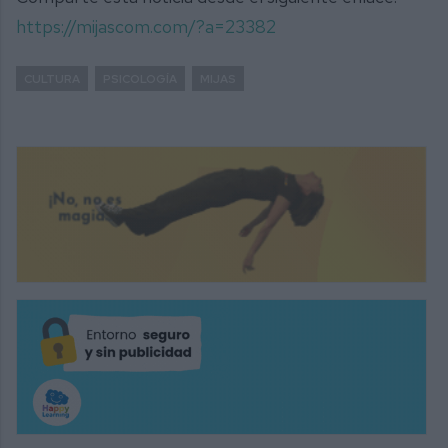
https://mijascom.com/?a=23382
CULTURA
PSICOLOGÍA
MIJAS