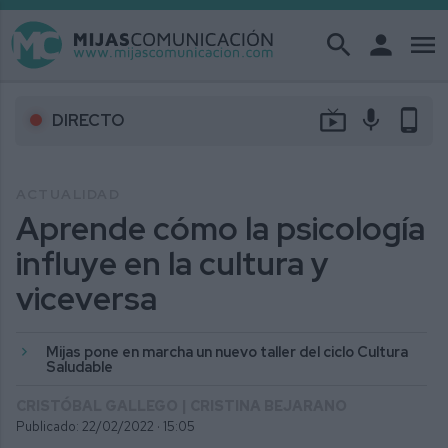
search
person
menu
live_tv
mic
phone_android
DIRECTO
ACTUALIDAD
Aprende cómo la psicología
influye en la cultura y
viceversa
Mijas pone en marcha un nuevo taller del ciclo Cultura
Saludable
CRISTÓBAL GALLEGO | CRISTINA BEJARANO
Publicado: 22/02/2022 ·
15:05