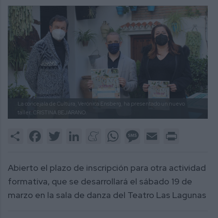
La concejala de Cultura, Verónica Ensberg, ha presentado un nuevo
taller.
CRISTINA BEJARANO.
Share
Facebook
Twitter
LinkedIn
Meneame
WhatsApp
Message
Email
Print
Abierto el plazo de inscripción para otra actividad
formativa, que se desarrollará el sábado 19 de
marzo en la sala de danza del Teatro Las Lagunas