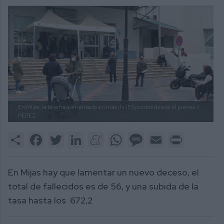
En Mijas, la tasa ha aumentado en más de 150 puntos desde el jueves.
I.
PÉREZ
Share
Facebook
Twitter
LinkedIn
Meneame
WhatsApp
Message
Email
Print
En Mijas hay que lamentar un nuevo deceso, el
total de fallecidos es de 56, y una subida de la
tasa hasta los 672,2