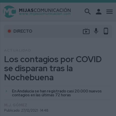
search
person
menu
live_tv
mic
phone_android
DIRECTO
ACTUALIDAD
Los contagios por COVID
se disparan tras la
Nochebuena
En Andalucía se han registrado casi 20.000 nuevos
contagios en las últimas 72 horas
M.J. GÓMEZ
Publicado: 27/12/2021 ·
14:48