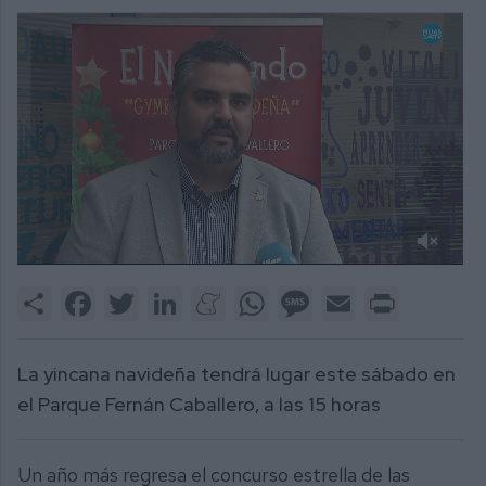
0
of
Share
Facebook
Twitter
LinkedIn
Meneame
WhatsApp
Message
Email
Print
2
minutes,
2
seconds
La yincana navideña tendrá lugar este sábado en
el Parque Fernán Caballero, a las 15 horas
Un año más regresa el concurso estrella de las