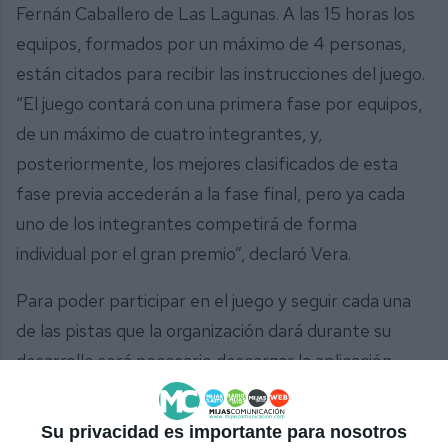
Fernán Caballero de Las Lagunas. A las 15 horas los
equipos, formados por un máximo de 4 personas,
están citados para recibir las instrucciones del juego.
“El juego contará con una primera fase por equipos,
de un máximo de cuatro integrantes, y,
posteriormente, los mejores clasificados de esta
fase previa accederán a la fase final, pero ya cada
uno de los integrantes competirá de forma
individual por el gran premio”, declaró Vera.
Para poder participar en el juego y seguir cada una
de las pistas que la organización dará durante su
desarrollo será necesario descargar la aplicación
móvil
Game Cities
.
Su privacidad es importante para nosotros