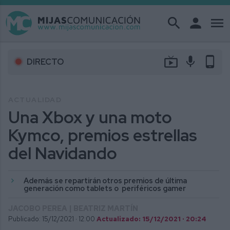
search
person
menu
live_tv
mic
phone_android
DIRECTO
ACTUALIDAD
Una Xbox y una moto
Kymco, premios estrellas
del Navidando
Además se repartirán otros premios de última
generación como tablets o periféricos gamer
JACOBO PEREA | BEATRIZ MARTÍN
Publicado: 15/12/2021 ·
12:00
Actualizado: 15/12/2021 · 20:24