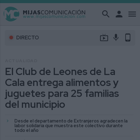
search
person
menu
live_tv
mic
phone_android
DIRECTO
ACTUALIDAD
El Club de Leones de La
Cala entrega alimentos y
juguetes para 25 familias
del municipio
Desde el departamento de Extranjeros agradecen la
labor solidaria que muestra este colectivo durante
todo el año