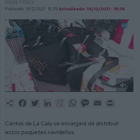
IRENE PÉREZ
Publicado: 14/12/2021 ·
15:39
Actualizado: 14/12/2021 · 18:38
0
of
Share
Facebook
Twitter
LinkedIn
Meneame
WhatsApp
Message
Email
Print
1
minute,
9
seconds
Cáritas de La Cala se encargará de distribuir
estos paquetes navideños