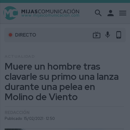
search
person
menu
live_tv
mic
phone_android
DIRECTO
ACTUALIDAD
Muere un hombre tras
clavarle su primo una lanza
durante una pelea en
Molino de Viento
REDACCIÓN
Publicado: 15/02/2021 ·
12:50