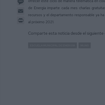
ofrecer este ciclo de manera telemática en col
de Energía imparte cada mes charlas gratuita
Email
recursos y el departamento responsable ya ha 
Print
al próximo 2021.
Comparte esta noticia desde el siguiente
ESCUELA MUNICIPAL DE ENERGÍA
MIJAS