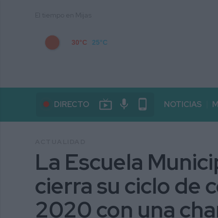
El tiempo en Mijas
30°C
25°C
live_tv
mic
phone_android
DIRECTO
NOTICIAS
M
ACTUALIDAD
La Escuela Munici
cierra su ciclo de
2020 con una char