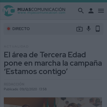
search
person
menu
live_tv
mic
phone_android
DIRECTO
ACTUALIDAD
El área de Tercera Edad
pone en marcha la campaña
‘Estamos contigo’
REDACCIÓN
Publicado: 09/12/2020 ·
13:58