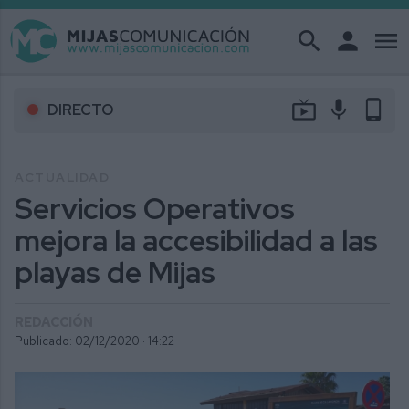
search
person
menu
live_tv
mic
phone_android
DIRECTO
ACTUALIDAD
Servicios Operativos
mejora la accesibilidad a las
playas de Mijas
REDACCIÓN
Publicado: 02/12/2020 ·
14:22