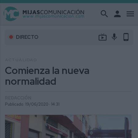
search
person
menu
live_tv
mic
phone_android
DIRECTO
ACTUALIDAD
Comienza la nueva
normalidad
REDACCIÓN
Publicado: 19/06/2020 ·
14:31