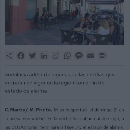
Share
Facebook
Twitter
LinkedIn
Meneame
WhatsApp
Message
Email
Print
Andalucía adelanta algunas de las medias que
entrarán en vigor en la región con el fin del
estado de alarma
C. Martín/ M. Prieto.
Mijas despertará el domingo 21 en
la nueva normalidad. En la noche del sábado al domingo, a
las 00:00 horas, terminará la fase 3 y el estado de alarma,