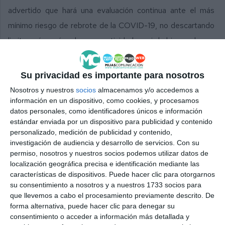
advertido que hará una evaluación continua ante el más
mínimo riesgo de rebrote de la COVID-19, no descartando
limitar aún más algunas actividades si hubiese alguno.
Asimismo, mantendrá el nivel 2 de emergencia mientras lo
permita la Dirección de Salud Pública.
Su privacidad es importante para nosotros
Nosotros y nuestros
socios
almacenamos y/o accedemos a
Comparte esta noticia desde el siguiente enlace:
información en un dispositivo, como cookies, y procesamos
https://mijascom.com/?a=18733
datos personales, como identificadores únicos e información
estándar enviada por un dispositivo para publicidad y contenido
personalizado, medición de publicidad y contenido,
ESTADO DE ALARMA
NORMALIDAD
ANDALUCIA
investigación de audiencia y desarrollo de servicios.
Con su
permiso, nosotros y nuestros socios podemos utilizar datos de
localización geográfica precisa e identificación mediante las
características de dispositivos. Puede hacer clic para otorgarnos
su consentimiento a nosotros y a nuestros 1733 socios para
que llevemos a cabo el procesamiento previamente descrito. De
forma alternativa, puede hacer clic para denegar su
consentimiento o acceder a información más detallada y