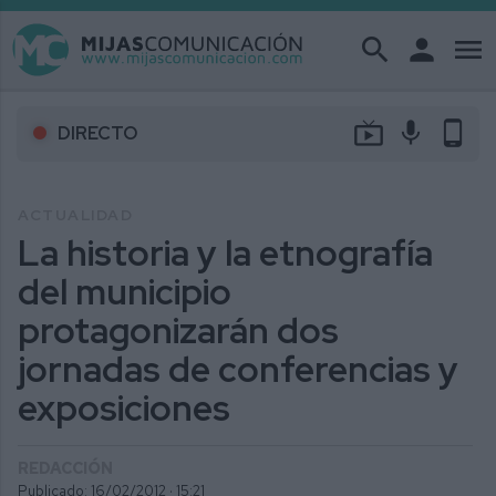
search
person
menu
live_tv
mic
phone_android
DIRECTO
ACTUALIDAD
La historia y la etnografía
del municipio
protagonizarán dos
jornadas de conferencias y
exposiciones
REDACCIÓN
Publicado: 16/02/2012 ·
15:21