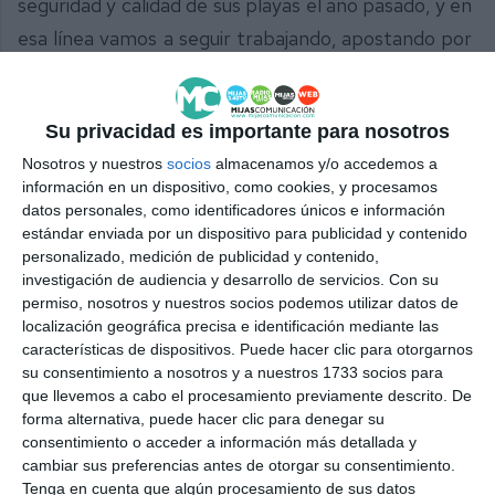
seguridad y calidad de sus playas el año pasado, y en
esa línea vamos a seguir trabajando, apostando por
uno de los principales recursos turísticos y
generador de empleo en nuestra ciudad”, finaliza.
Su privacidad es importante para nosotros
Comparte esta noticia desde el siguiente enlace:
Nosotros y nuestros
socios
almacenamos y/o accedemos a
https://mijascom.com/?a=14273
información en un dispositivo, como cookies, y procesamos
datos personales, como identificadores únicos e información
estándar enviada por un dispositivo para publicidad y contenido
personalizado, medición de publicidad y contenido,
investigación de audiencia y desarrollo de servicios.
Con su
permiso, nosotros y nuestros socios podemos utilizar datos de
localización geográfica precisa e identificación mediante las
características de dispositivos. Puede hacer clic para otorgarnos
su consentimiento a nosotros y a nuestros 1733 socios para
que llevemos a cabo el procesamiento previamente descrito. De
forma alternativa, puede hacer clic para denegar su
consentimiento o acceder a información más detallada y
cambiar sus preferencias antes de otorgar su consentimiento.
Tenga en cuenta que algún procesamiento de sus datos