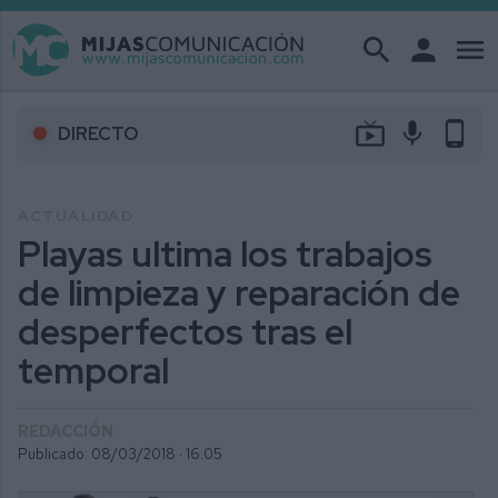
search
person
menu
live_tv
mic
phone_android
DIRECTO
ACTUALIDAD
Playas ultima los trabajos
de limpieza y reparación de
desperfectos tras el
temporal
REDACCIÓN
Publicado: 08/03/2018 ·
16:05