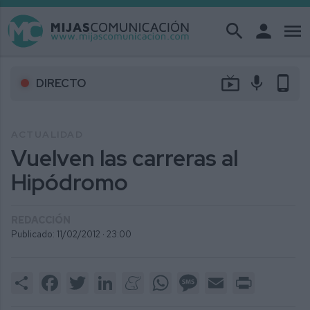
search
person
menu
live_tv
mic
phone_android
DIRECTO
ACTUALIDAD
Vuelven las carreras al
Hipódromo
REDACCIÓN
Publicado: 11/02/2012 ·
23:00
Share
Facebook
Twitter
LinkedIn
Meneame
WhatsApp
Message
Email
Print