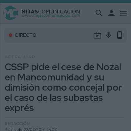
search
person
menu
live_tv
mic
phone_android
DIRECTO
ACTUALIDAD
CSSP pide el cese de Nozal
en Mancomunidad y su
dimisión como concejal por
el caso de las subastas
exprés
REDACCIÓN
Publicado: 22/03/2017 ·
15:03