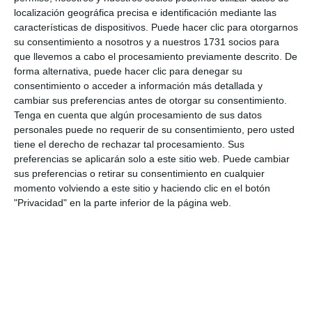
El informe del secretario, según Martínez, acaba
localización geográfica precisa e identificación mediante las
diciendo que “la situación actual de Recursos
características de dispositivos. Puede hacer clic para otorgarnos
su consentimiento a nosotros y a nuestros 1731 socios para
Turísticos Mijas SA es de quiebra total, con deudas
que llevemos a cabo el procesamiento previamente descrito. De
millonarias, que tocará 'apechugar', en su práctica
forma alternativa, puede hacer clic para denegar su
consentimiento o acceder a información más detallada y
totalidad al Ayuntamiento de Mijas, como socio
cambiar sus preferencias antes de otorgar su consentimiento.
mayoritario”.
Tenga en cuenta que algún procesamiento de sus datos
personales puede no requerir de su consentimiento, pero usted
Comparte esta noticia desde el siguiente enlace:
tiene el derecho de rechazar tal procesamiento. Sus
preferencias se aplicarán solo a este sitio web. Puede cambiar
https://mijascom.com/?a=12099
sus preferencias o retirar su consentimiento en cualquier
momento volviendo a este sitio y haciendo clic en el botón
JUSTICIA
HIPÓDROMO
CSSP
MIJAS
"Privacidad" en la parte inferior de la página web.