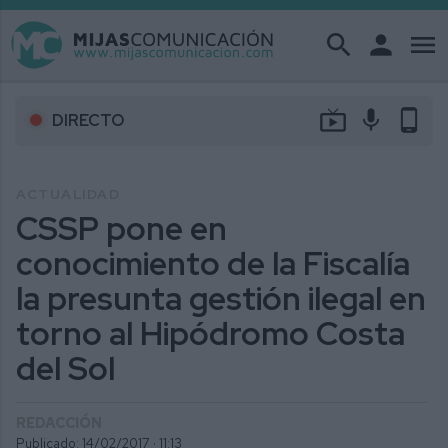
search
person
menu
live_tv
mic
phone_android
DIRECTO
ACTUALIDAD
CSSP pone en
conocimiento de la Fiscalía
la presunta gestión ilegal en
torno al Hipódromo Costa
del Sol
REDACCIÓN
Publicado: 14/02/2017 ·
11:13