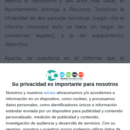
asienta el hipódromo y dos años más tarde, el
Ayuntamiento entrega a Recursos Turísticos la
titularidad de dos parcelas lucrativas (según cita el
informe municipal esto se hace sin seguir las
previsiones legales), y la del equipamiento
deportivo.
Aparte, se cuestiona en el informe que el
Ayuntamiento además pagase un canon
arrendaticio anual a la sociedad municipal por el uso
del hipódromo y se pone en tela de juicio el
Su privacidad es importante para nosotros
aumento de la edificabilidad para la construcción de
Nosotros y nuestros
socios
almacenamos y/o accedemos a
información en un dispositivo, como cookies, y procesamos
viviendas alrededor del mismo. Un incremento que
datos personales, como identificadores únicos e información
debería haber venido acompañado de una mayor
estándar enviada por un dispositivo para publicidad y contenido
personalizado, medición de publicidad y contenido,
reserva de suelo para equipamiento público.
investigación de audiencia y desarrollo de servicios.
Con su
permiso, nosotros y nuestros socios podemos utilizar datos de