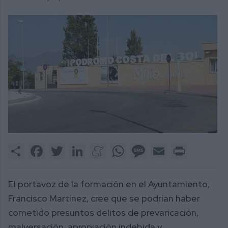
Share
Facebook
Twitter
LinkedIn
Meneame
WhatsApp
Message
Email
Print
El portavoz de la formación en el Ayuntamiento,
Francisco Martínez, cree que se podrían haber
cometido presuntos delitos de prevaricación,
malversación, apropiación indebida y