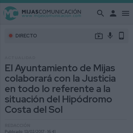
search
person
menu
live_tv
mic
phone_android
DIRECTO
ACTUALIDAD
El Ayuntamiento de Mijas
colaborará con la Justicia
en todo lo referente a la
situación del Hipódromo
Costa del Sol
REDACCIÓN
Publicado: 13/02/2017 ·
16:41