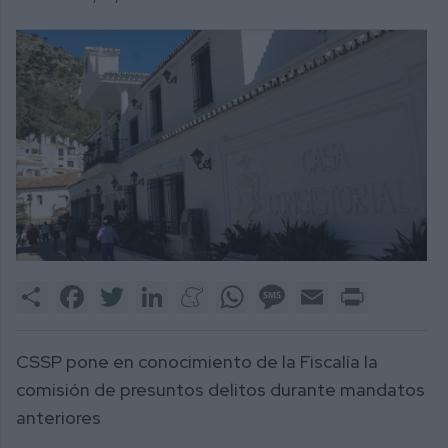
Share
Facebook
Twitter
LinkedIn
Meneame
WhatsApp
Message
Email
Print
CSSP pone en conocimiento de la Fiscalía la
comisión de presuntos delitos durante mandatos
anteriores