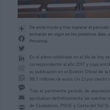
Share
De este modo y tras superar el periodo 
entrarán en vigor en los próximos días, u
Facebook
Provincia
Twitter
LinkedIn
En el pleno celebrado en el día de hoy s
correspondiente al año 2017 y cuya entrad
Meneame
su publicación en el Boletín Oficial de l
WhatsApp
98,7 millones de euros. Un 2,1 por ciento m
Message
Tras el pertinente periodo de exposició
Email
aprobaban definitivamente las cuentas mu
de Ciudadanos, PSOE y Costa del Sol Sí Pu
Print