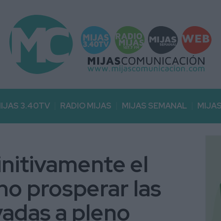
IJAS 3.40TV
RADIO MIJAS
MIJAS SEMANAL
MIJA
initivamente el
no prosperar las
vadas a pleno