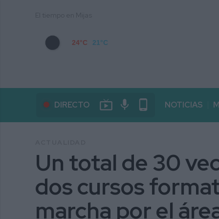
El tiempo en Mijas
24°C
21°C
live_tv
mic
phone_android
DIRECTO
NOTICIAS
M
ACTUALIDAD
Un total de 30 vec
dos cursos format
marcha por el áre