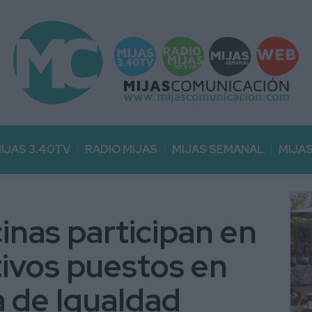
IJAS 3.40TV
RADIO MIJAS
MIJAS SEMANAL
MIJA
inas participan en
ivos puestos en
a de Igualdad