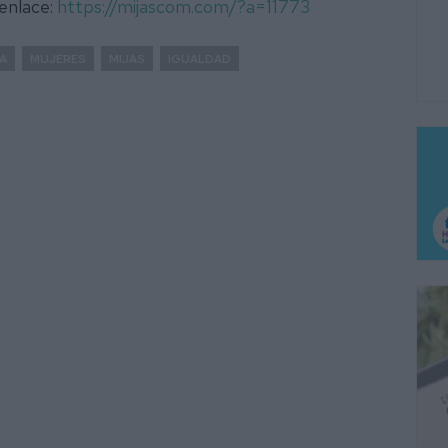
 enlace:
https://mijascom.com/?a=11773
A
MUJERES
MIJAS
IGUALDAD