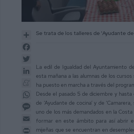
Share
Se trata de los talleres de 'Ayudante de 
Facebook
Twitter
La edil de Igualdad del Ayuntamiento d
LinkedIn
esta mañana a las alumnas de los cursos s
Meneame
ha puesto en marcha a través del program
WhatsApp
Desde el pasado 5 de diciembre y hasta e
de ‘Ayudante de cocina’ y de ‘Camarera, s
Message
uno de los más demandados en la Costa 
Email
formar en este ámbito para así abrir 
Print
mijeñas que se encuentran en desempleo.