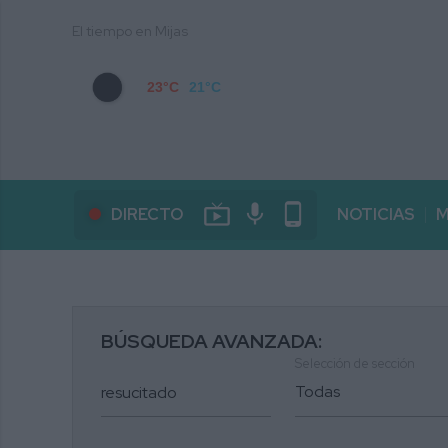
El tiempo en Mijas
23°C
21°C
live_tv
mic
phone_android
DIRECTO
NOTICIAS
M
BÚSQUEDA AVANZADA:
Selección de sección