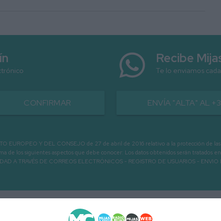
ín
Recibe Mij
ctrónico
Te lo enviamos cada
CONFIRMAR
ENVÍA "ALTA" AL +
PEO Y DEL CONSEJO de 27 de abril de 2016 relativo a la protección de las person
informa de los siguientes aspectos que debe conocer: Los datos obtenidos serán tratad
N LA ENTIDAD A TRAVÉS DE CORREOS ELECTRÓNICOS - REGISTRO DE USUARIOS -