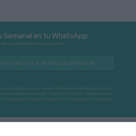
as Semanal en tu WhatsApp
 viernes directamente a tu móvil
34 607 48 09 16 A TRAVÉS DE WHATSAPP
as físicas en lo que respecta al tratamiento de datos personales y
os en ficheros titularidad de MIJAS COMUNICACIÓN, S.A., (Responsable de
 ENVIO DE COMUNICACIONES E INFORMACIÓN COMERCIAL DE NUESTRO