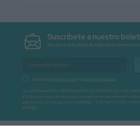
Suscríbete a nuestro bolet
Recibe la actualidad de Mijas en tu correo ele
Acepto los
términos de uso
y la
política de privacidad
De conformidad con el REGLAMENTO (UE) 2016/679 DEL PARLAMENTO EURO
a la libre circulación de estos datos, la dirección de esta empresa le 
tratamiento) con las siguientes finalidades: - CONTACTO CO
INTERÉS.