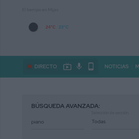
El tiempo en Mijas
24°C
23°C
live_tv
mic
phone_android
DIRECTO
NOTICIAS
M
BÚSQUEDA AVANZADA:
Selección de sección