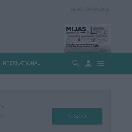
Sábado 08/08/2026
search
person
menu
S INTERNATIONAL
tor
BUSCAR