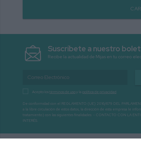
CAR
Suscríbete a nuestro bolet
Recibe la actualidad de Mijas en tu correo ele
Acepto los
términos de uso
y la
política de privacidad
De conformidad con el REGLAMENTO (UE) 2016/679 DEL PARLAMENTO EURO
a la libre circulación de estos datos, la dirección de esta empresa le 
tratamiento) con las siguientes finalidades: - CONTACTO CO
INTERÉS.