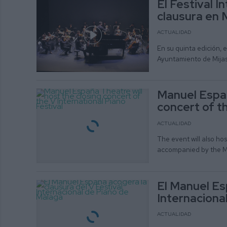
El Festival I
clausura en M
ACTUALIDAD
En su quinta edición, 
Ayuntamiento de Mija
Manuel Españ
concert of th
ACTUALIDAD
The event will also ho
accompanied by the 
El Manuel Es
Internaciona
ACTUALIDAD