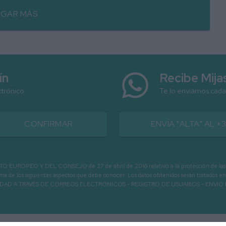
GAR MÁS
ín
Recibe Mij
ctrónico
Te lo enviamos cada
CONFIRMAR
ENVÍA "ALTA" AL +
PEO Y DEL CONSEJO de 27 de abril de 2016 relativo a la protección de las person
informa de los siguientes aspectos que debe conocer: Los datos obtenidos serán tratad
N LA ENTIDAD A TRAVÉS DE CORREOS ELECTRÓNICOS - REGISTRO DE USUARIOS -