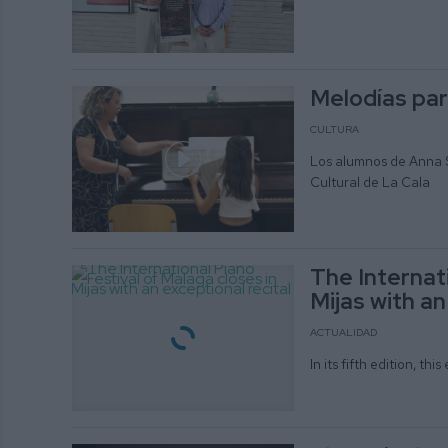
Melodías para
CULTURA
Los alumnos de Anna S
Cultural de La Cala
The Internati
Mijas with an
ACTUALIDAD
In its fifth edition, t