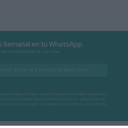
as Semanal en tu WhatsApp
 viernes directamente a tu móvil
34 607 48 09 16 A TRAVÉS DE WHATSAPP
as físicas en lo que respecta al tratamiento de datos personales y
os en ficheros titularidad de MIJAS COMUNICACIÓN, S.A., (Responsable de
 ENVIO DE COMUNICACIONES E INFORMACIÓN COMERCIAL DE NUESTRO