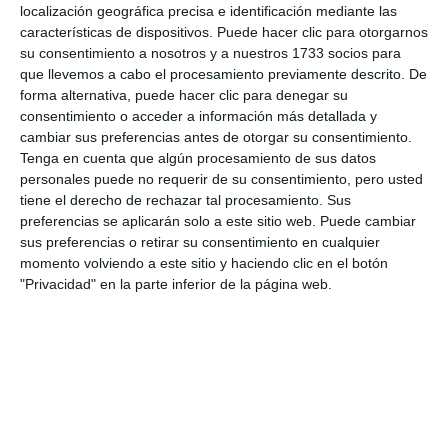
prevenir incendios
localización geográfica precisa e identificación mediante las
ACTUALIDAD
características de dispositivos. Puede hacer clic para otorgarnos
su consentimiento a nosotros y a nuestros 1733 socios para
que llevemos a cabo el procesamiento previamente descrito. De
Mijas intensifica la poda y los
forma alternativa, puede hacer clic para denegar su
desbroces en la sierra antes de
consentimiento o acceder a información más detallada y
la temporada de incendios
cambiar sus preferencias antes de otorgar su consentimiento.
ACTUALIDAD
Tenga en cuenta que algún procesamiento de sus datos
personales puede no requerir de su consentimiento, pero usted
La Policía detiene al autor de
tiene el derecho de rechazar tal procesamiento. Sus
varios incendios de
preferencias se aplicarán solo a este sitio web. Puede cambiar
contenedores en Las Lagunas
sus preferencias o retirar su consentimiento en cualquier
momento volviendo a este sitio y haciendo clic en el botón
ACTUALIDAD
"Privacidad" en la parte inferior de la página web.
Taller sobre concienciación
ambiental y planes de
autoprotección antiincendios
ACTUALIDAD
Ayuntamiento y Junta