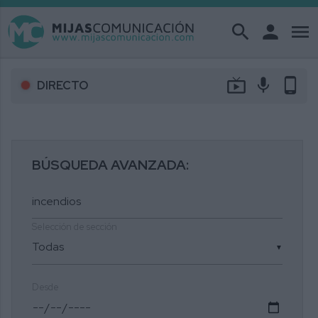
search
person
menu
live_tv
mic
phone_android
DIRECTO
BÚSQUEDA AVANZADA:
Selección de sección
▼
Desde