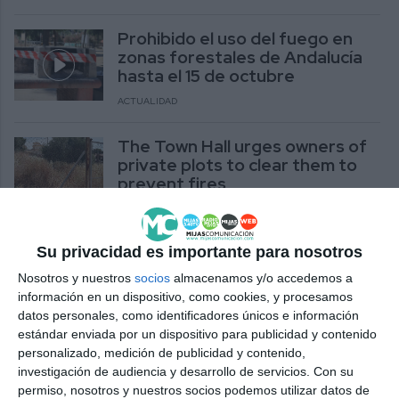
Prohibido el uso del fuego en
zonas forestales de Andalucía
hasta el 15 de octubre
ACTUALIDAD
The Town Hall urges owners of
private plots to clear them to
prevent fires
ACTUALIDAD
Su privacidad es importante para nosotros
El consistorio insta a los dueños
de parcelas privadas a limpiarlas
Nosotros y nuestros
socios
almacenamos y/o accedemos a
para evitar incendios
información en un dispositivo, como cookies, y procesamos
datos personales, como identificadores únicos e información
ACTUALIDAD
estándar enviada por un dispositivo para publicidad y contenido
personalizado, medición de publicidad y contenido,
El Infoca reduce masa vegetal
investigación de audiencia y desarrollo de servicios.
Con su
en la zona de El Chaparral para
permiso, nosotros y nuestros socios podemos utilizar datos de