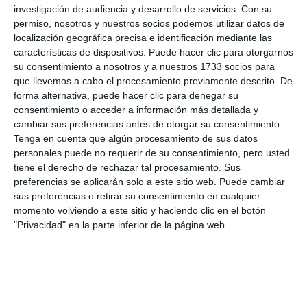
investigación de audiencia y desarrollo de servicios.
Con su
crecida en prácticamente todo el término
permiso, nosotros y nuestros socios podemos utilizar datos de
municipal, así que esperemos que, dentro de lo
localización geográfica precisa e identificación mediante las
características de dispositivos. Puede hacer clic para otorgarnos
malo, el verano sea como el del año pasado, en el
su consentimiento a nosotros y a nuestros 1733 socios para
que tuvimos muchos conatos pero,
que llevemos a cabo el procesamiento previamente descrito. De
forma alternativa, puede hacer clic para denegar su
afortunadamente, se extinguieron todos en menos
consentimiento o acceder a información más detallada y
de tres horas”.
cambiar sus preferencias antes de otorgar su consentimiento.
Tenga en cuenta que algún procesamiento de sus datos
personales puede no requerir de su consentimiento, pero usted
tiene el derecho de rechazar tal procesamiento. Sus
preferencias se aplicarán solo a este sitio web. Puede cambiar
sus preferencias o retirar su consentimiento en cualquier
Comparte esta noticia desde el siguiente enlace:
momento volviendo a este sitio y haciendo clic en el botón
https://mijascom.com/?a=38157
"Privacidad" en la parte inferior de la página web.
QUEMA
PRESCRITA
INFOCA
MIJAS
BOMBEROS
CHAPARRAL
INCENDIO