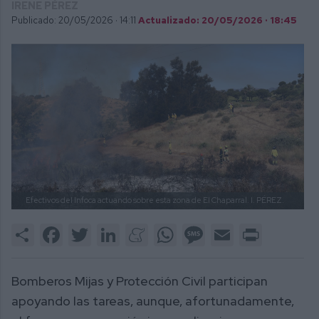
IRENE PÉREZ
Publicado: 20/05/2026 ·
14:11
Actualizado: 20/05/2026 · 18:45
Efectivos del Infoca actuando sobre esta zona de El Chaparral.
I. PÉREZ.
Share
Facebook
Twitter
LinkedIn
Meneame
WhatsApp
Message
Email
Print
Bomberos Mijas y Protección Civil participan
apoyando las tareas, aunque, afortunadamente,