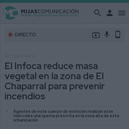
search
person
menu
live_tv
mic
phone_android
DIRECTO
ACTUALIDAD
El Infoca reduce masa
vegetal en la zona de El
Chaparral para prevenir
incendios
Agentes de este cuerpo de extinción realizan este
miércoles una quema prescrita en la zona alta de esta
urbanización