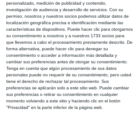
personalizado, medición de publicidad y contenido,
investigación de audiencia y desarrollo de servicios.
Con su
El Poli apuntala la defensa con
permiso, nosotros y nuestros socios podemos utilizar datos de
tres nuevas incorporaciones
localización geográfica precisa e identificación mediante las
DEPORTES
características de dispositivos. Puede hacer clic para otorgarnos
su consentimiento a nosotros y a nuestros 1733 socios para
que llevemos a cabo el procesamiento previamente descrito. De
Renovaciones, fichajes y
forma alternativa, puede hacer clic para denegar su
despedidas en el BM Mijas
consentimiento o acceder a información más detallada y
cambiar sus preferencias antes de otorgar su consentimiento.
DEPORTES
Tenga en cuenta que algún procesamiento de sus datos
personales puede no requerir de su consentimiento, pero usted
tiene el derecho de rechazar tal procesamiento. Sus
‘Nuevas’ caras para el
preferencias se aplicarán solo a este sitio web. Puede cambiar
prometedor proyecto de la
sus preferencias o retirar su consentimiento en cualquier
sección de baloncesto del CPM
momento volviendo a este sitio y haciendo clic en el botón
ACTUALIDAD
"Privacidad" en la parte inferior de la página web.