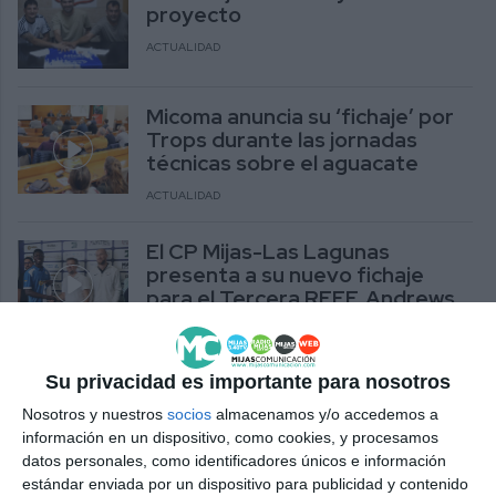
proyecto
ACTUALIDAD
Micoma anuncia su ‘fichaje’ por
Trops durante las jornadas
técnicas sobre el aguacate
ACTUALIDAD
El CP Mijas-Las Lagunas
presenta a su nuevo fichaje
para el Tercera RFEF, Andrews
Kubi
DEPORTES
Su privacidad es importante para nosotros
Marta Ortega: "Es un reto muy
Nosotros y nuestros
socios
almacenamos y/o accedemos a
ilusionante, que afronto con
información en un dispositivo, como cookies, y procesamos
muchas ganas"
datos personales, como identificadores únicos e información
estándar enviada por un dispositivo para publicidad y contenido
DEPORTES