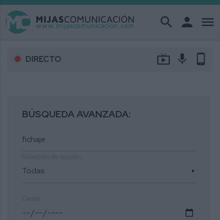
search
person
menu
live_tv
mic
phone_android
DIRECTO
BÚSQUEDA AVANZADA:
Selección de sección
▼
Desde