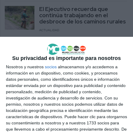
El Ejecutivo recuerda que
continúa trabajando en el
desbroce de los caminos rurales
ACTUALIDAD
Ayuntamiento y Asociación de
Comerciantes acuerdan
colaborar en la mejora de la
Su privacidad es importante para nosotros
oferta
Nosotros y nuestros
socios
almacenamos y/o accedemos a
ACTUALIDAD
información en un dispositivo, como cookies, y procesamos
datos personales, como identificadores únicos e información
estándar enviada por un dispositivo para publicidad y contenido
La Orquesta de Cuerda del
personalizado, medición de publicidad y contenido,
Conservatorio Costa del Sol
investigación de audiencia y desarrollo de servicios.
Con su
ofrece su concierto fin de curso
permiso, nosotros y nuestros socios podemos utilizar datos de
ACTUALIDAD
localización geográfica precisa e identificación mediante las
características de dispositivos. Puede hacer clic para otorgarnos
Cepyme Fuengirola-Mijas
su consentimiento a nosotros y a nuestros 1733 socios para
acuerda con el Grupo LAE
que llevemos a cabo el procesamiento previamente descrito. De