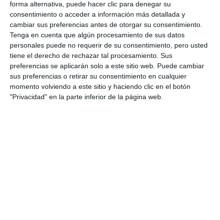
reforzar el asesoramiento
forma alternativa, puede hacer clic para denegar su
empresarial
consentimiento o acceder a información más detallada y
cambiar sus preferencias antes de otorgar su consentimiento.
ACTUALIDAD
Tenga en cuenta que algún procesamiento de sus datos
personales puede no requerir de su consentimiento, pero usted
Mijas recuerda un año más a las
tiene el derecho de rechazar tal procesamiento. Sus
personas desaparecidas sin
preferencias se aplicarán solo a este sitio web. Puede cambiar
causa aparente
sus preferencias o retirar su consentimiento en cualquier
momento volviendo a este sitio y haciendo clic en el botón
ACTUALIDAD
"Privacidad" en la parte inferior de la página web.
La Legión Británica en la Costa
del Sol recuerda a sus soldados
fallecidos o heridos
ACTUALIDAD
De la guitarra clásica al bajo
eléctrico, acordes para amar las
cuerdas
REPORTAJES