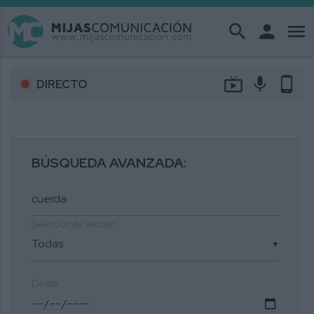
search
person
menu
live_tv
mic
phone_android
DIRECTO
BÚSQUEDA AVANZADA:
Selección de sección
▼
Desde