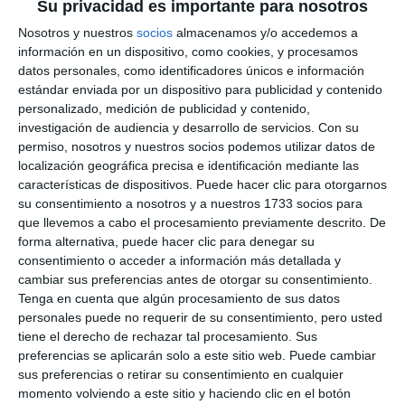
Su privacidad es importante para nosotros
Registration is now open for the
Nosotros y nuestros
socios
almacenamos y/o accedemos a
Christmas lunch in honour of the
información en un dispositivo, como cookies, y procesamos
elderly
datos personales, como identificadores únicos e información
estándar enviada por un dispositivo para publicidad y contenido
ACTUALIDAD
personalizado, medición de publicidad y contenido,
investigación de audiencia y desarrollo de servicios.
Con su
La Fundación Más dona 30
permiso, nosotros y nuestros socios podemos utilizar datos de
bolsas de comida para las
localización geográfica precisa e identificación mediante las
familias con menos recursos
características de dispositivos. Puede hacer clic para otorgarnos
ACTUALIDAD
su consentimiento a nosotros y a nuestros 1733 socios para
que llevemos a cabo el procesamiento previamente descrito. De
forma alternativa, puede hacer clic para denegar su
The Autism Charity Lunch
consentimiento o acceder a información más detallada y
Association is organising a
cambiar sus preferencias antes de otorgar su consentimiento.
charity lunch in aid of Adimi
Tenga en cuenta que algún procesamiento de sus datos
ACTUALIDAD
personales puede no requerir de su consentimiento, pero usted
tiene el derecho de rechazar tal procesamiento. Sus
La Asociación Comida Benéfica
preferencias se aplicarán solo a este sitio web. Puede cambiar
Autismo organiza un almuerzo
sus preferencias o retirar su consentimiento en cualquier
benéfico para Adimi
momento volviendo a este sitio y haciendo clic en el botón