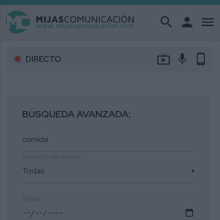
search
person
menu
live_tv
mic
phone_android
DIRECTO
BÚSQUEDA AVANZADA:
Selección de sección
▼
Desde