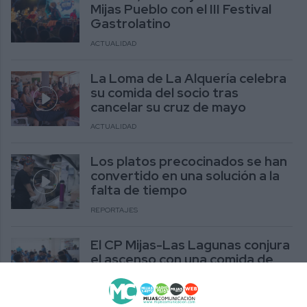
Mijas Pueblo con el III Festival
Gastrolatino
ACTUALIDAD
La Loma de La Alquería celebra
su comida del socio tras
cancelar su cruz de mayo
ACTUALIDAD
Los platos precocinados se han
convertido en una solución a la
falta de tiempo
REPORTAJES
El CP Mijas-Las Lagunas conjura
el ascenso con una comida de
unión en El Torreón
DEPORTES