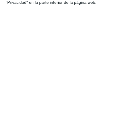
"Privacidad" en la parte inferior de la página web.
ACTUALIDAD
Llega Somos Uno, un festival
con música en directo, comida
internacional y bailes típicos
ACTUALIDAD
Una década aportando su
granito de arroz solidario por
Adimi
ACTUALIDAD
Rotary y Comida Benéfica del
Autismo se unen para instalar
sombra en el jardín de Adimi
ACTUALIDAD
Cómo digerir los excesos