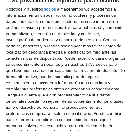
Su privacidad es importante para nosotros
Mijas vibrará con ritmo, sabor,
cultura y flamenco este fin de
Nosotros y nuestros
socios
almacenamos y/o accedemos a
semana
información en un dispositivo, como cookies, y procesamos
datos personales, como identificadores únicos e información
ACTUALIDAD
estándar enviada por un dispositivo para publicidad y contenido
personalizado, medición de publicidad y contenido,
La academia de baile La
investigación de audiencia y desarrollo de servicios.
Con su
Buenavibra celebra en el teatro
permiso, nosotros y nuestros socios podemos utilizar datos de
su gala de fin de curso
localización geográfica precisa e identificación mediante las
características de dispositivos. Puede hacer clic para otorgarnos
ACTUALIDAD
su consentimiento a nosotros y a nuestros 1733 socios para
que llevemos a cabo el procesamiento previamente descrito. De
La Buenavibra despide el curso
forma alternativa, puede hacer clic para denegar su
con el espectáculo Tributo Al-
consentimiento o acceder a información más detallada y
Ándalus
cambiar sus preferencias antes de otorgar su consentimiento.
Tenga en cuenta que algún procesamiento de sus datos
ACTUALIDAD
personales puede no requerir de su consentimiento, pero usted
tiene el derecho de rechazar tal procesamiento. Sus
The vibrant spirit of the
preferencias se aplicarán solo a este sitio web. Puede cambiar
Gastrolatino Festival takes over
sus preferencias o retirar su consentimiento en cualquier
La Cala
momento volviendo a este sitio y haciendo clic en el botón