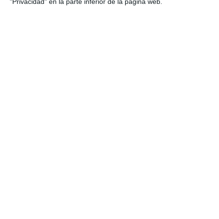
ACTUALIDAD
"Privacidad" en la parte inferior de la página web.
El Corpus Christi vibra en los
cuatro puntos cardinales
mijeños
ACTUALIDAD
Pasión por los bailes urbanos
ACTUALIDAD
Las Lagunas se prepara para
vibrar este sábado con Level Up
Dance Race
ACTUALIDAD
Labuenavibra transmitió el
sábado su onda a ritmo de hip