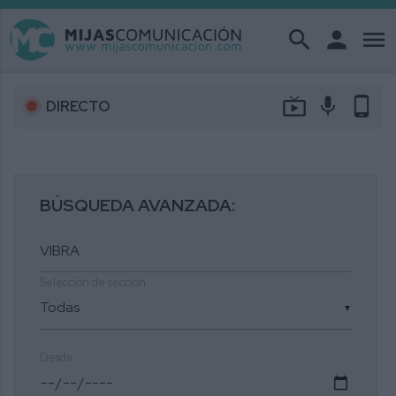
search
person
menu
live_tv
mic
phone_android
DIRECTO
BÚSQUEDA AVANZADA:
Selección de sección
▼
Desde