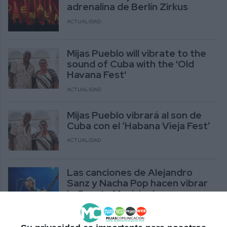
adrenalina de Berlín Zirkus
ACTUALIDAD
Mijas Pueblo will vibrate to the
sound of Cuba with the 'Old
Havana Fest'
ACTUALIDAD
Mijas Pueblo vibrará al son de
Cuba con el ‘Habana Vieja Fest’
ACTUALIDAD
Las canciones de Alejandro
Sanz y Nacha Pop hacen vibrar
la Caseta Municipal
ACTUALIDAD