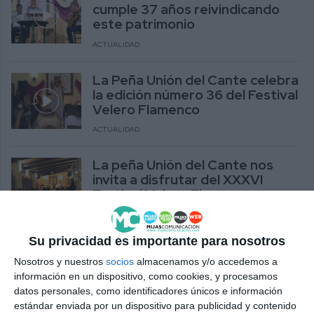
cumple 37 años reivindicando
este patrimonio
ACTUALIDAD
La Peña Unión del Cante celebra
la edición número 36 del Festival
Velero Flamenco
ACTUALIDAD
La peña Unión del Cante nos
invita a disfrutar del XXXVI
Festival Velero Flamenco
ACTUALIDAD
Su privacidad es importante para nosotros
Festival Velero Flamenco, 35
Nosotros y nuestros
socios
almacenamos y/o accedemos a
años de puro arte flamenco
información en un dispositivo, como cookies, y procesamos
ACTUALIDAD
datos personales, como identificadores únicos e información
estándar enviada por un dispositivo para publicidad y contenido