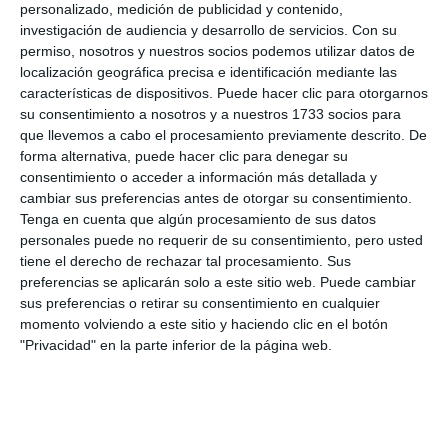
personalizado, medición de publicidad y contenido,
The peña Unión del Cante is
investigación de audiencia y desarrollo de servicios.
Con su
celebrating the XXXV Festival
permiso, nosotros y nuestros socios podemos utilizar datos de
Velero Flamenco on Friday
localización geográfica precisa e identificación mediante las
características de dispositivos. Puede hacer clic para otorgarnos
ACTUALIDAD
su consentimiento a nosotros y a nuestros 1733 socios para
que llevemos a cabo el procesamiento previamente descrito. De
La peña Unión del Cante celebra
forma alternativa, puede hacer clic para denegar su
este viernes el XXXV Festival
consentimiento o acceder a información más detallada y
Velero Flamenco
cambiar sus preferencias antes de otorgar su consentimiento.
ACTUALIDAD
Tenga en cuenta que algún procesamiento de sus datos
personales puede no requerir de su consentimiento, pero usted
La Peña Flamenca Unión del
tiene el derecho de rechazar tal procesamiento. Sus
Cante rememora el certamen
preferencias se aplicarán solo a este sitio web. Puede cambiar
Velero Flamenco
sus preferencias o retirar su consentimiento en cualquier
momento volviendo a este sitio y haciendo clic en el botón
ACTUALIDAD
"Privacidad" en la parte inferior de la página web.