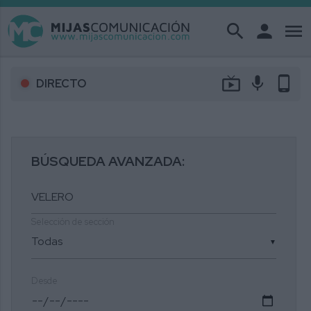
search
person
menu
live_tv
mic
phone_android
DIRECTO
BÚSQUEDA AVANZADA:
Selección de sección
▼
Desde