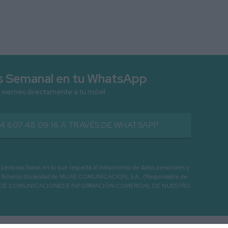
as Semanal en tu WhatsApp
 viernes directamente a tu móvil
34 607 48 09 16 A TRAVÉS DE WHATSAPP
as físicas en lo que respecta al tratamiento de datos personales y
os en ficheros titularidad de MIJAS COMUNICACIÓN, S.A., (Responsable de
 ENVIO DE COMUNICACIONES E INFORMACIÓN COMERCIAL DE NUESTRO