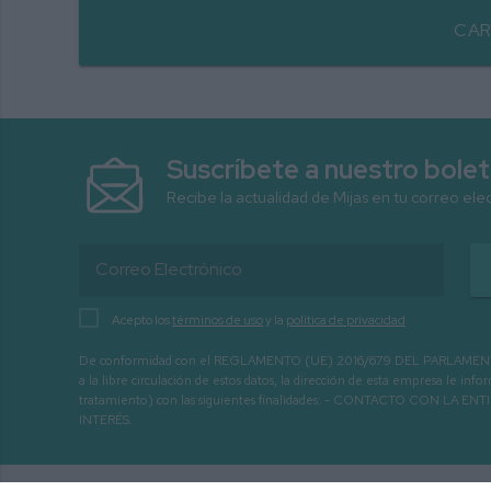
CAR
Suscríbete a nuestro bolet
Recibe la actualidad de Mijas en tu correo ele
Acepto los
términos de uso
y la
política de privacidad
De conformidad con el REGLAMENTO (UE) 2016/679 DEL PARLAMENTO EURO
a la libre circulación de estos datos, la dirección de esta empresa le 
tratamiento) con las siguientes finalidades: - CONTACTO CO
INTERÉS.