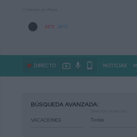
El tiempo en Mijas
23°C
20°C
live_tv
mic
phone_android
DIRECTO
NOTICIAS
M
BÚSQUEDA AVANZADA:
Selección de sección