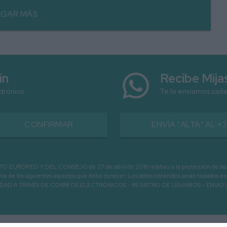
GAR MÁS
ín
Recibe Mij
ctrónico
Te lo enviamos cada
CONFIRMAR
ENVÍA "ALTA" AL +
PEO Y DEL CONSEJO de 27 de abril de 2016 relativo a la protección de las person
informa de los siguientes aspectos que debe conocer: Los datos obtenidos serán tratad
N LA ENTIDAD A TRAVÉS DE CORREOS ELECTRÓNICOS - REGISTRO DE USUARIOS -