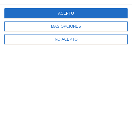
ACEPTO
MÁS OPCIONES
NO ACEPTO
Suscríbete a nuestro boletín
Recibe la actualidad de Mijas en tu correo
electrónico