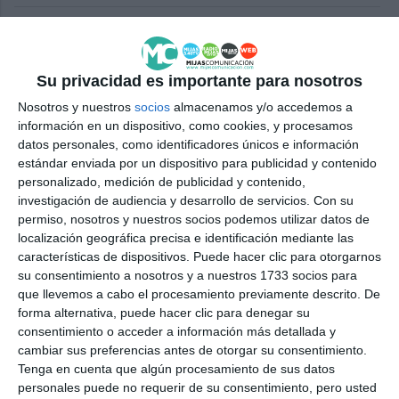
Los platos precocinados se han
convertido en una solución a la
falta de tiempo
Su privacidad es importante para nosotros
REPORTAJES
Nosotros y nuestros
socios
almacenamos y/o accedemos a
información en un dispositivo, como cookies, y procesamos
La Aemet activa el aviso amarillo
datos personales, como identificadores únicos e información
por lluvias y tormentas para
estándar enviada por un dispositivo para publicidad y contenido
este miércoles
personalizado, medición de publicidad y contenido,
investigación de audiencia y desarrollo de servicios.
Con su
ACTUALIDAD
permiso, nosotros y nuestros socios podemos utilizar datos de
localización geográfica precisa e identificación mediante las
Tiempo de pasión en Semana
características de dispositivos. Puede hacer clic para otorgarnos
Santa
su consentimiento a nosotros y a nuestros 1733 socios para
ACTUALIDAD
que llevemos a cabo el procesamiento previamente descrito. De
forma alternativa, puede hacer clic para denegar su
consentimiento o acceder a información más detallada y
El Club Danés de Mijas celebra
cambiar sus preferencias antes de otorgar su consentimiento.
en su sede la llegada del buen
Tenga en cuenta que algún procesamiento de sus datos
tiempo y de la primavera
personales puede no requerir de su consentimiento, pero usted