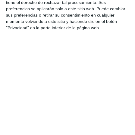
tiene el derecho de rechazar tal procesamiento. Sus
ACTUALIDAD
preferencias se aplicarán solo a este sitio web. Puede cambiar
sus preferencias o retirar su consentimiento en cualquier
La Asociación de Mujeres Mijitas
momento volviendo a este sitio y haciendo clic en el botón
organiza ‘Tiempo entre
"Privacidad" en la parte inferior de la página web.
mujeres’
ACTUALIDAD
El viernes se complica el tiempo
con dos alertas amarillas por
lluvia y fenómenos costeros
ACTUALIDAD
La borrasca Regina activa la
alerta amarilla en Mijas por
lluvias y tormentas
NOTICIAS
8M: Tiempo de calidad y