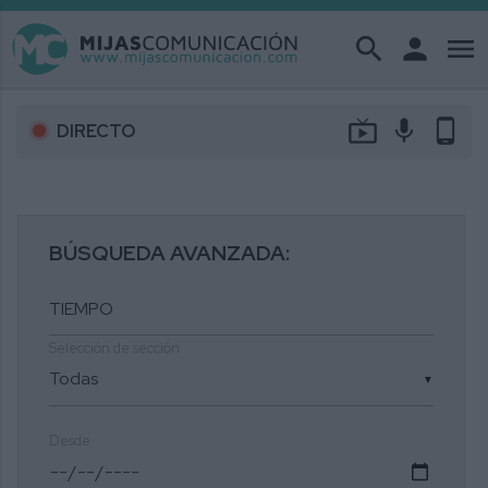
search
person
menu
live_tv
mic
phone_android
DIRECTO
BÚSQUEDA AVANZADA:
Selección de sección
▼
Desde