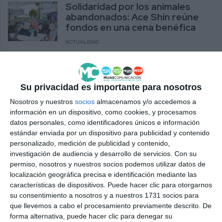
Solidaridad por los animales
abandonados: Ace Shin reúne
fondos en una cena benéfica
ACTUALIDAD
La solidaridad mijeña llega hasta
Venezuela de la mano de la
asociación Piache
Su privacidad es importante para nosotros
Nosotros y nuestros
socios
almacenamos y/o accedemos a
ACTUALIDAD
información en un dispositivo, como cookies, y procesamos
datos personales, como identificadores únicos e información
Oraciones y solidaridad por las
estándar enviada por un dispositivo para publicidad y contenido
víctimas de los terremotos de
personalizado, medición de publicidad y contenido,
Venezuela
investigación de audiencia y desarrollo de servicios.
Con su
ACTUALIDAD
permiso, nosotros y nuestros socios podemos utilizar datos de
localización geográfica precisa e identificación mediante las
Por Mi Pueblo muestra su
características de dispositivos. Puede hacer clic para otorgarnos
solidaridad con Venezuela y la
su consentimiento a nosotros y a nuestros 1731 socios para
comunidad venezolana de Mijas
que llevemos a cabo el procesamiento previamente descrito. De
forma alternativa, puede hacer clic para denegar su