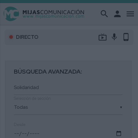
search
person
menu
live_tv
mic
phone_android
DIRECTO
BÚSQUEDA AVANZADA:
Selección de sección
▼
Desde