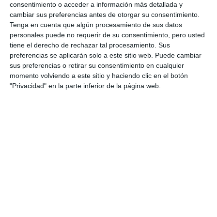
POR MI PUEBLO
consentimiento o acceder a información más detallada y
cambiar sus preferencias antes de otorgar su consentimiento.
La Escuela de Baile Anamari
Tenga en cuenta que algún procesamiento de sus datos
Tineo celebra su fin de curso
personales puede no requerir de su consentimiento, pero usted
con un espectáculo solidario
tiene el derecho de rechazar tal procesamiento. Sus
preferencias se aplicarán solo a este sitio web. Puede cambiar
ACTUALIDAD
sus preferencias o retirar su consentimiento en cualquier
momento volviendo a este sitio y haciendo clic en el botón
La Academia Expresión dedica
"Privacidad" en la parte inferior de la página web.
su décima gala a la AECC de
Mijas
ACTUALIDAD
Adimi celebra este sábado la
Primera Feria de Verano
solidaria en su centro de
atención
ACTUALIDAD
Vuelve la danza solidaria con la