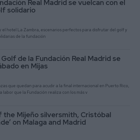
undación Real Madrid se vuelcan con el
f solidario
y el hotel La Zambra, escenarios perfectos para disfrutar del golf y
olidarias de la fundación
e Golf de la Fundación Real Madrid se
ábado en Mijas
azas que quedan para acudir a la final internacional en Puerto Rico,
la labor que la Fundación realiza con los más v
 the Mijeño silversmith, Cristóbal
ade’ on Malaga and Madrid