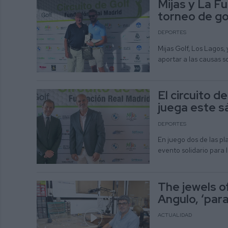
Mijas y La F
torneo de gol
DEPORTES
Mijas Golf, Los Lagos, 
aportar a las causas s
El circuito d
juega este s
DEPORTES
En juego dos de las pl
evento solidario para 
The jewels of
Angulo, ‘par
ACTUALIDAD