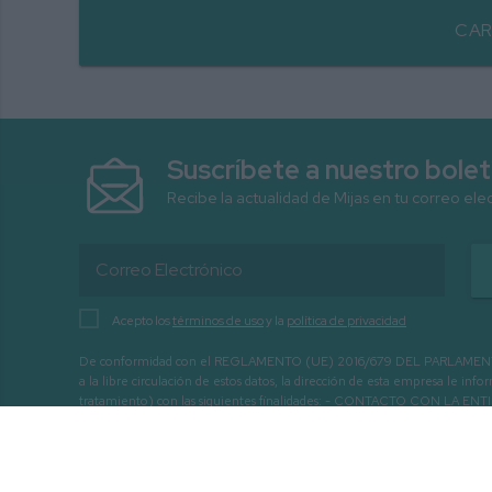
CAR
Suscríbete a nuestro bolet
Recibe la actualidad de Mijas en tu correo ele
Acepto los
términos de uso
y la
política de privacidad
De conformidad con el REGLAMENTO (UE) 2016/679 DEL PARLAMENTO EURO
a la libre circulación de estos datos, la dirección de esta empresa le 
tratamiento) con las siguientes finalidades: - CONTACTO CO
INTERÉS.