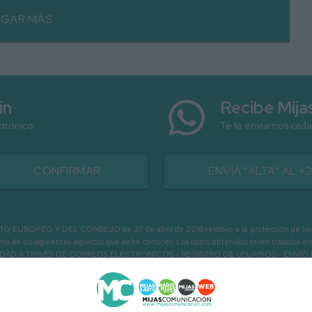
GAR MÁS
ín
Recibe Mij
ctrónico
Te lo enviamos cada
CONFIRMAR
ENVÍA "ALTA" AL +
PEO Y DEL CONSEJO de 27 de abril de 2016 relativo a la protección de las person
informa de los siguientes aspectos que debe conocer: Los datos obtenidos serán tratad
N LA ENTIDAD A TRAVÉS DE CORREOS ELECTRÓNICOS - REGISTRO DE USUARIOS -