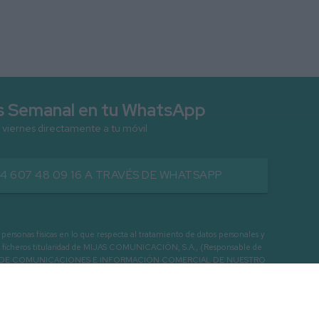
as Semanal en tu WhatsApp
 viernes directamente a tu móvil
34 607 48 09 16 A TRAVÉS DE WHATSAPP
as físicas en lo que respecta al tratamiento de datos personales y
os en ficheros titularidad de MIJAS COMUNICACIÓN, S.A., (Responsable de
 ENVIO DE COMUNICACIONES E INFORMACIÓN COMERCIAL DE NUESTRO