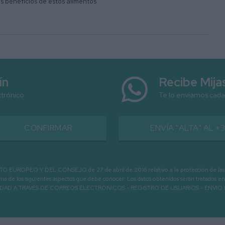
s beneficios de estos alimentos
ín
Recibe Mij
ctrónico
Te lo enviamos cada
CONFIRMAR
ENVÍA "ALTA" AL +
PEO Y DEL CONSEJO de 27 de abril de 2016 relativo a la protección de las person
informa de los siguientes aspectos que debe conocer: Los datos obtenidos serán tratad
N LA ENTIDAD A TRAVÉS DE CORREOS ELECTRÓNICOS - REGISTRO DE USUARIOS -