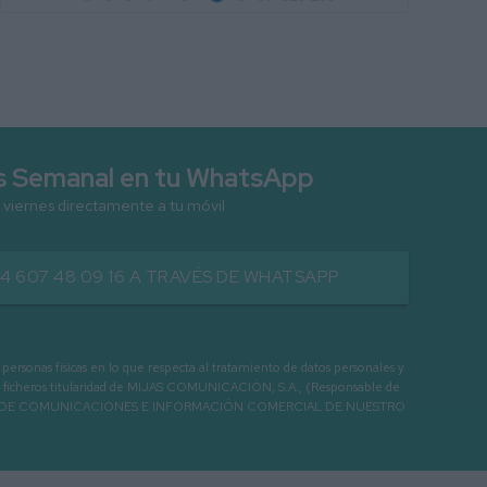
as Semanal en tu WhatsApp
 viernes directamente a tu móvil
34 607 48 09 16 A TRAVÉS DE WHATSAPP
as físicas en lo que respecta al tratamiento de datos personales y
os en ficheros titularidad de MIJAS COMUNICACIÓN, S.A., (Responsable de
 ENVIO DE COMUNICACIONES E INFORMACIÓN COMERCIAL DE NUESTRO