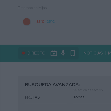
El tiempo en Mijas
32°C
25°C
live_tv
mic
phone_android
DIRECTO
NOTICIAS
M
BÚSQUEDA AVANZADA:
Selección de sección