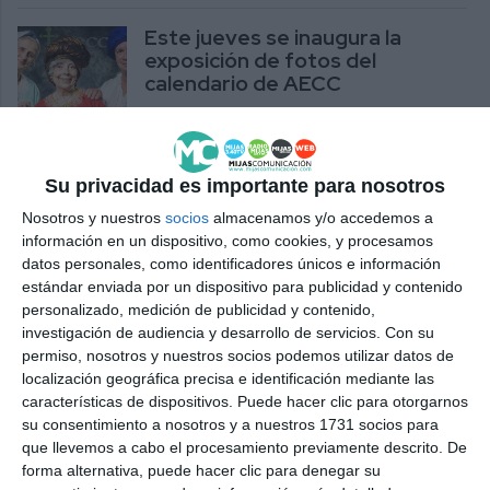
Este jueves se inaugura la
exposición de fotos del
calendario de AECC
ACTUALIDAD
Mijas, a photo town
Su privacidad es importante para nosotros
ACTUALIDAD
Nosotros y nuestros
socios
almacenamos y/o accedemos a
información en un dispositivo, como cookies, y procesamos
datos personales, como identificadores únicos e información
estándar enviada por un dispositivo para publicidad y contenido
Galeria Fotos Semana Santa Mijeña
personalizado, medición de publicidad y contenido,
ACTUALIDAD
investigación de audiencia y desarrollo de servicios.
Con su
permiso, nosotros y nuestros socios podemos utilizar datos de
¿Compartes fotos de tu hijo en la red?
localización geográfica precisa e identificación mediante las
Presta atención a los consejos de Chema
características de dispositivos. Puede hacer clic para otorgarnos
Espejo
su consentimiento a nosotros y a nuestros 1731 socios para
que llevemos a cabo el procesamiento previamente descrito. De
ACTUALIDAD
forma alternativa, puede hacer clic para denegar su