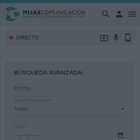
search
person
menu
live_tv
mic
phone_android
DIRECTO
BÚSQUEDA AVANZADA:
Selección de sección
▼
Desde