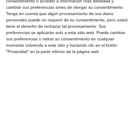
consentimiento o acceder a información más detallada y
El Ayuntamiento regala fotos a los
cambiar sus preferencias antes de otorgar su consentimiento.
participantes en las clases de golf gratuitas
Tenga en cuenta que algún procesamiento de sus datos
personales puede no requerir de su consentimiento, pero usted
ACTUALIDAD
tiene el derecho de rechazar tal procesamiento. Sus
preferencias se aplicarán solo a este sitio web. Puede cambiar
Nozal pide a Maldonado que se “deje de
sus preferencias o retirar su consentimiento en cualquier
paseítos con fotos y que se ponga a trabajar
momento volviendo a este sitio y haciendo clic en el botón
de una vez por Mijas”
"Privacidad" en la parte inferior de la página web.
ACTUALIDAD
La Casa de la Cultura acogerá la
exposición “Málaga 2016, un año
en fotos” del 18 de octubre al 8
de noviembre
ACTUALIDAD
Cáritas repartirá regalos a más
de 40 niños gracias a las fotos
con el Cartero Real de El Corte