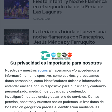
Fiesta Infantil y Noche Flamenca
en el segundo día de la Feria de
Las Lagunas
ACTUALIDAD
La feria nos brinda el jueves una
noche flamenca con Rancapino,
Jesús Méndez y Farruquito
ACTUALIDAD
Fuerza, autenticidad y
Su privacidad es importante para nosotros
sensibilidad en la Noche
Nosotros y nuestros
socios
almacenamos y/o accedemos a
Flamenca de la Peña del Sur
información en un dispositivo, como cookies, y procesamos
ACTUALIDAD
datos personales, como identificadores únicos e información
estándar enviada por un dispositivo para publicidad y contenido
La Peña Flamenca El Gallo
personalizado, medición de publicidad y contenido,
presenta ‘Raíces’, su gran
investigación de audiencia y desarrollo de servicios.
Con su
espectáculo de fin de curso
permiso, nosotros y nuestros socios podemos utilizar datos de
localización geográfica precisa e identificación mediante las
ACTUALIDAD