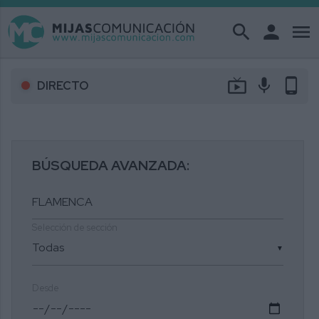
search
person
menu
live_tv
mic
phone_android
DIRECTO
BÚSQUEDA AVANZADA:
Selección de sección
▼
Desde