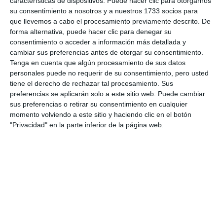
características de dispositivos. Puede hacer clic para otorgarnos
su consentimiento a nosotros y a nuestros 1733 socios para
La Peña Flamenca del Sur
que llevemos a cabo el procesamiento previamente descrito. De
disfruta de una noche de
forma alternativa, puede hacer clic para denegar su
fandangos y tarantos
consentimiento o acceder a información más detallada y
cambiar sus preferencias antes de otorgar su consentimiento.
ACTUALIDAD
Tenga en cuenta que algún procesamiento de sus datos
personales puede no requerir de su consentimiento, pero usted
La Peña Flamenca El Gallo subió
tiene el derecho de rechazar tal procesamiento. Sus
a su escenario al talento más
preferencias se aplicarán solo a este sitio web. Puede cambiar
joven
sus preferencias o retirar su consentimiento en cualquier
momento volviendo a este sitio y haciendo clic en el botón
ACTUALIDAD
"Privacidad" en la parte inferior de la página web.
Velada flamenca en la peña El
Gallo este sábado con Daniela
Florido al cante
ACTUALIDAD
La Peña Flamenca del Sur reúne
a más de 300 personas en la