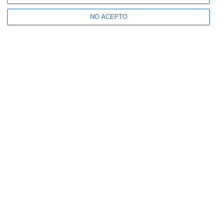
NO ACEPTO
Suscríbete a nuestro boletín
Recibe la actualidad de Mijas en tu correo