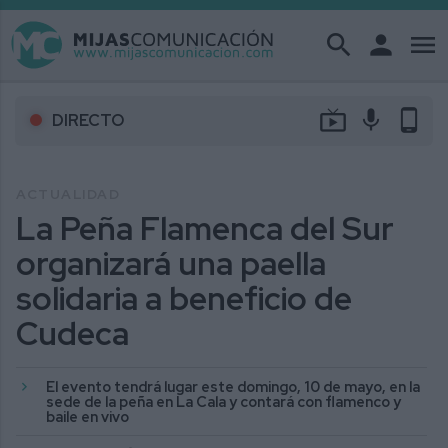
search
person
menu
live_tv
mic
phone_android
DIRECTO
ACTUALIDAD
La Peña Flamenca del Sur
organizará una paella
solidaria a beneficio de
Cudeca
El evento tendrá lugar este domingo, 10 de mayo, en la
sede de la peña en La Cala y contará con flamenco y
baile en vivo