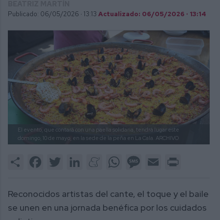
BEATRIZ MARTÍN
Publicado: 06/05/2026 ·
13:13
Actualizado: 06/05/2026 · 13:14
El evento, que contará con una paella solidaria, tendrá lugar este
domingo, 10 de mayo, en la sede de la peña en La Cala.
ARCHIVO
Share
Facebook
Twitter
LinkedIn
Meneame
WhatsApp
Message
Email
Print
Reconocidos artistas del cante, el toque y el baile
se unen en una jornada benéfica por los cuidados